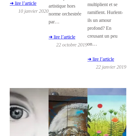
➜ lire l’article
multiplient et se
artistique hors
10 janvier 2020
ramifient. Hurlent-
norme orchestrée
ils un amour
par…
profond? En
creusant un peu
➜ lire l’article
on…
22 octobre 2019
➜ lire l’article
22 janvier 2019