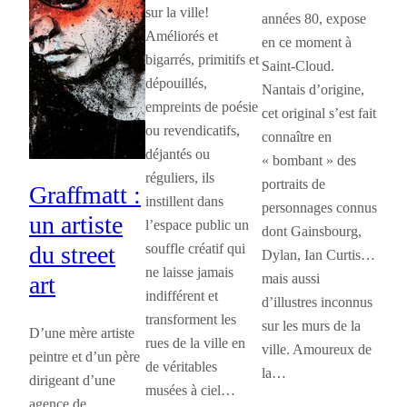
sur la ville!
années 80, expose
Améliorés et
en ce moment à
bigarrés, primitifs et
Saint-Cloud.
dépouillés,
Nantais d’origine,
empreints de poésie
cet original s’est fait
ou revendicatifs,
connaître en
déjantés ou
« bombant » des
réguliers, ils
portraits de
Graffmatt :
instillent dans
personnages connus
un artiste
l’espace public un
dont Gainsbourg,
souffle créatif qui
du street
Dylan, Ian Curtis…
ne laisse jamais
mais aussi
art
indifférent et
d’illustres inconnus
transforment les
sur les murs de la
D’une mère artiste
rues de la ville en
ville. Amoureux de
peintre et d’un père
de véritables
la…
dirigeant d’une
musées à ciel…
agence de