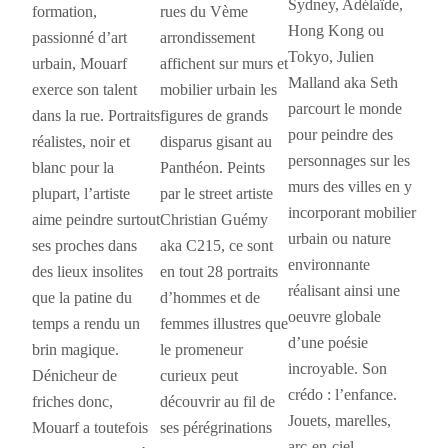
Sydney, Adélaïde,
formation,
rues du Vème
Hong Kong ou
passionné d’art
arrondissement
Tokyo, Julien
urbain, Mouarf
affichent sur murs et
Malland aka Seth
exerce son talent
mobilier urbain les
parcourt le monde
dans la rue. Portraits
figures de grands
pour peindre des
réalistes, noir et
disparus gisant au
personnages sur les
blanc pour la
Panthéon. Peints
murs des villes en y
plupart, l’artiste
par le street artiste
incorporant mobilier
aime peindre surtout
Christian Guémy
urbain ou nature
ses proches dans
aka C215, ce sont
environnante
des lieux insolites
en tout 28 portraits
réalisant ainsi une
que la patine du
d’hommes et de
oeuvre globale
temps a rendu un
femmes illustres que
d’une poésie
brin magique.
le promeneur
incroyable. Son
Dénicheur de
curieux peut
crédo : l’enfance.
friches donc,
découvrir au fil de
Jouets, marelles,
Mouarf a toutefois
ses pérégrinations
arc-en-ciel,