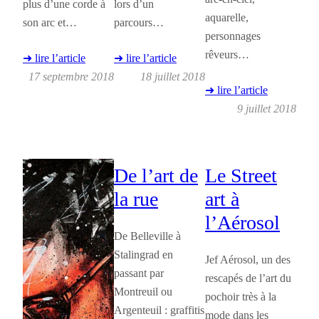
plus d’une corde à
lors d’un
aquarelle,
son arc et…
parcours…
personnages
rêveurs…
➜ lire l’article
➜ lire l’article
17 septembre 2018
18 juillet 2018
➜ lire l’article
9 juillet 2018
De l’art de
Le Street
la rue
art à
l’Aérosol
De Belleville à
Stalingrad en
Jef Aérosol, un des
passant par
rescapés de l’art du
Montreuil ou
pochoir très à la
Argenteuil : graffitis
mode dans les