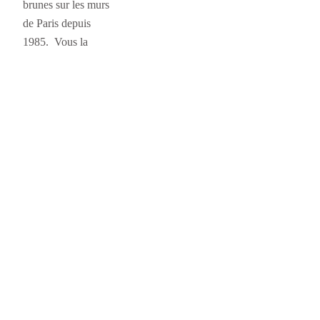
brunes sur les murs
de Paris depuis
1985. Vous la
connaissiez-vous
cette poétesse des
temps modernes,
artiste phare de la
peinture urbaine?
Car Miss.Tic n’est
pas que pochoirs
subtils,…
➜ lire l’article
17 janvier 2011
Older Posts
→