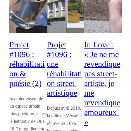
Projet
Projet
In Love :
#1096 :
#1096 :
« Je ne me
réhabilitati
une
revendique
on &
réhabilitati
pas street-
poésie (2)
on street-
artiste, je
artistique
me
Inventer ensemble
revendique
un espace urbain
Depuis avril 2019,
amoureux
plus poétique, tel est
la ville de Versailles
»
le leitmotiv de Quai
rénove les 1096
36. Tranquillement
logements sociaux