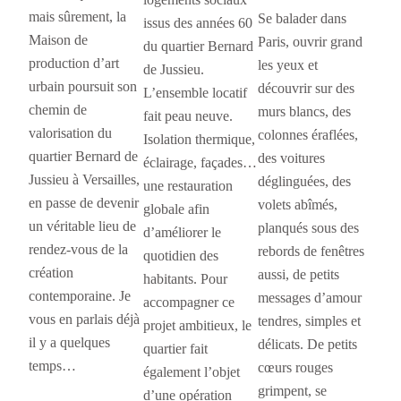
mais sûrement, la
Se balader dans
issus des années 60
Maison de
Paris, ouvrir grand
du quartier Bernard
production d’art
les yeux et
de Jussieu.
urbain poursuit son
découvrir sur des
L’ensemble locatif
chemin de
murs blancs, des
fait peau neuve.
valorisation du
colonnes éraflées,
Isolation thermique,
quartier Bernard de
des voitures
éclairage, façades…
Jussieu à Versailles,
déglinguées, des
une restauration
en passe de devenir
volets abîmés,
globale afin
un véritable lieu de
planqués sous des
d’améliorer le
rendez-vous de la
rebords de fenêtres
quotidien des
création
aussi, de petits
habitants. Pour
contemporaine. Je
messages d’amour
accompagner ce
vous en parlais déjà
tendres, simples et
projet ambitieux, le
il y a quelques
délicats. De petits
quartier fait
temps…
cœurs rouges
également l’objet
grimpent, se
d’une opération