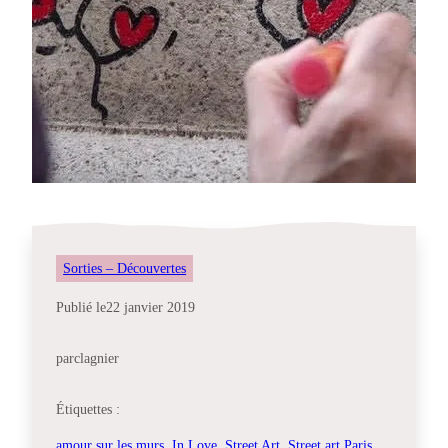
Sorties – Découvertes
Publié le
22 janvier 2019
par
clagnier
Étiquettes :
amour sur les murs
, 
In Love
, 
Street Art
, 
Street art Paris