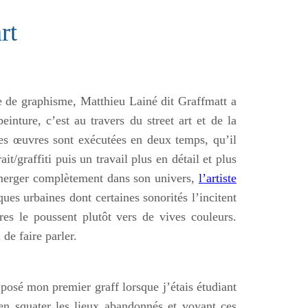
rt
e de graphisme, Matthieu Lainé dit Graffmatt a
inture, c’est au travers du street art
et de la
ses œuvres sont exécutées en deux temps, qu’il
t/graffiti puis un travail plus en détail et plus
immerger complètement dans son univers,
l’artiste
es urbaines dont certaines sonorités l’incitent
res le poussent plutôt vers de vives couleurs.
 de faire parler.
i posé mon premier graff lorsque j’étais étudiant
en squater les lieux abandonnés et voyant ces