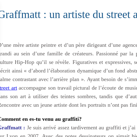
Graffmatt : un artiste du street a
’une mère artiste peintre et d’un père dirigeant d’une agenc
randi au sein d’une famille de créateurs. Passionné par la pe
ulture Hip-Hop qu’il se révèle. Figuratives et expressives, 
écrit ainsi « d’abord l’élaboration dynamique d’un fond abstrai
alme contrastant avec l’arrière plan ». Ayant besoin de s’
treet art
accompagne son travail pictural de l’écoute de musiqu
ans son art à utiliser des teintes sombres, tandis que d’aut
encontre avec un jeune artiste dont les portraits n’ont pas fini
Comment en es-tu venu au graffiti?
Graffmatt :
Je suis arrivé assez tardivement au graffiti et j’a
ur Lyon en 2007. Avec des potes dessinateurs on aimait bi