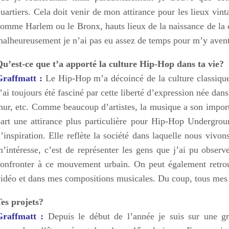
uartiers. Cela doit venir de mon attirance pour les lieux vin
omme Harlem ou le Bronx, hauts lieux de la naissance de la 
alheureusement je n’ai pas eu assez de temps pour m’y aventu
u’est-ce que t’a apporté la culture Hip-Hop dans ta vie?
Graffmatt :
Le Hip-Hop m’a décoincé de la culture classique
’ai toujours été fasciné par cette liberté d’expression née dan
ur, etc. Comme beaucoup d’artistes, la musique a son import
art une attirance plus particulière pour Hip-Hop Undergrou
’inspiration. Elle reflète la société dans laquelle nous viv
’intéresse, c’est de représenter les gens que j’ai pu observ
onfronter à ce mouvement urbain. On peut également retrou
idéo et dans mes compositions musicales. Du coup, tous mes 
es projets?
Graffmatt :
Depuis le début de l’année je suis sur une g