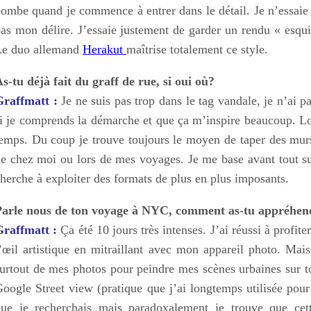
ombe quand je commence à entrer dans le détail. Je n’essaie p
as mon délire. J’essaie justement de garder un rendu « esqui
Le duo allemand
Herakut
maîtrise totalement ce style.
s-tu déjà fait du graff de rue, si oui où?
Graffmatt :
Je ne suis pas trop dans le tag vandale, je n’ai 
i je comprends la démarche et que ça m’inspire beaucoup. Lo
emps. Du coup je trouve toujours le moyen de taper des murs 
e chez moi ou lors de mes voyages. Je me base avant tout su
herche à exploiter des formats de plus en plus imposants.
Parle nous de ton voyage à NYC, comment as-tu appréhendé
Graffmatt :
Ça été 10 jours très intenses. J’ai réussi à profit
’œil artistique en mitraillant avec mon appareil photo. Mai
urtout de mes photos pour peindre mes scènes urbaines sur to
oogle Street view (pratique que j’ai longtemps utilisée pour
ue je recherchais mais paradoxalement je trouve que cett