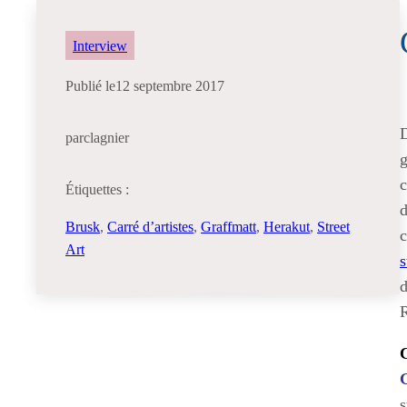
Interview
Publié le
12 septembre 2017
D
par
clagnier
g
c
Étiquettes :
d
Brusk
, 
Carré d’artistes
, 
Graffmatt
, 
Herakut
, 
Street
c
Art
s
d
R
s