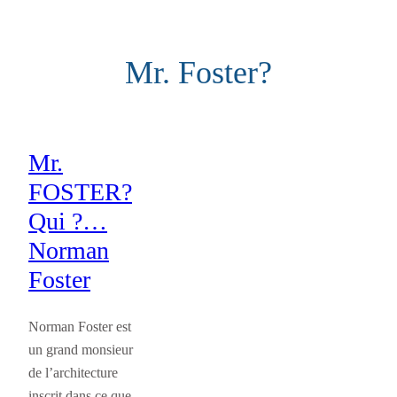
Aller
au
Mr. Foster?
contenu
Mr.
FOSTER?
Qui ?…
Norman
Foster
Norman Foster est
un grand monsieur
de l’architecture
inscrit dans ce que