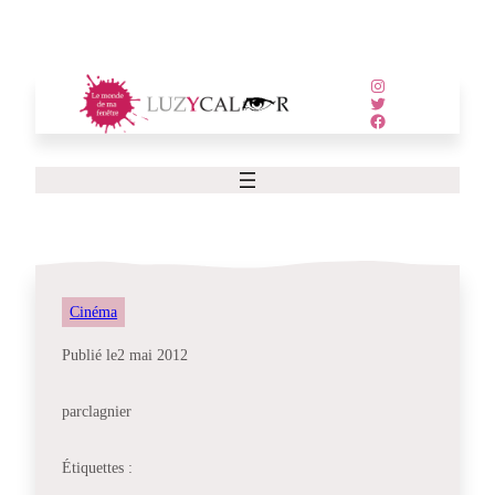
Aller
au
contenu
Instagram
Twitter
Facebook
Cinéma
Publié le
2 mai 2012
par
clagnier
Étiquettes :