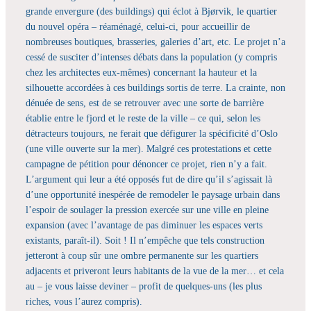
grande envergure (des buildings) qui éclot à Bjørvik, le quartier
du nouvel opéra – réaménagé, celui-ci, pour accueillir de
nombreuses boutiques, brasseries, galeries d’art, etc. Le projet n’a
cessé de susciter d’intenses débats dans la population (y compris
chez les architectes eux-mêmes) concernant la hauteur et la
silhouette accordées à ces buildings sortis de terre. La crainte, non
dénuée de sens, est de se retrouver avec une sorte de barrière
établie entre le fjord et le reste de la ville – ce qui, selon les
détracteurs toujours, ne ferait que défigurer la spécificité d’Oslo
(une ville ouverte sur la mer). Malgré ces protestations et cette
campagne de pétition pour dénoncer ce projet, rien n’y a fait.
L’argument qui leur a été opposés fut de dire qu’il s’agissait là
d’une opportunité inespérée de remodeler le paysage urbain dans
l’espoir de soulager la pression exercée sur une ville en pleine
expansion (avec l’avantage de pas diminuer les espaces verts
existants, paraît-il). Soit ! Il n’empêche que tels construction
jetteront à coup sûr une ombre permanente sur les quartiers
adjacents et priveront leurs habitants de la vue de la mer… et cela
au – je vous laisse deviner – profit de quelques-uns (les plus
riches, vous l’aurez compris).