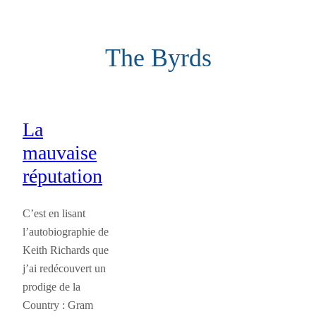
Aller
au
The Byrds
contenu
La
mauvaise
réputation
C’est en lisant
l’autobiographie de
Keith Richards que
j’ai redécouvert un
prodige de la
Country : Gram