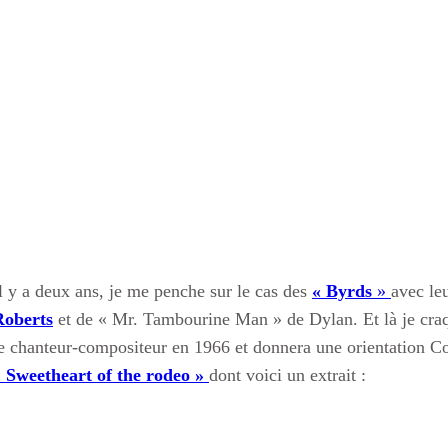
l y a deux ans, je me penche sur le cas des
« Byrds
»
avec le
Roberts
et de « Mr. Tambourine Man » de Dylan. Et là je cra
e chanteur-compositeur en 1966 et donnera une orientation C
«
Sweetheart of the rodeo »
dont voici un extrait :