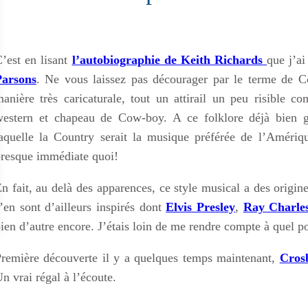
’est en lisant
l’autobiographie de Keith Richards
que j’a
Parsons
. Ne vous laissez pas décourager par le terme de C
anière très caricaturale, tout un attirail un peu risible 
estern et chapeau de Cow-boy. A ce folklore déjà bien gra
aquelle la Country serait la musique préférée de l’Amériq
resque immédiate quoi!
n fait, au delà des apparences, ce style musical a des origi
’en sont d’ailleurs inspirés dont
Elvis Presley
,
Ray Charle
ien d’autre encore. J’étais loin de me rendre compte à quel po
remière découverte il y a quelques temps maintenant,
Crosb
n vrai régal à l’écoute.