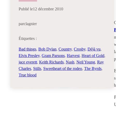
Publié le
12 décembre 2010
C
par
clagnier
m
Étiquettes :
w
Bad things
, 
Bob Dylan
, 
Country
, 
Crosby
, 
Déjà vu
, 
l
Elvis Presley
, 
Gram Parsons
, 
Harvest
, 
Heart of Gold
, 
p
jace everett
, 
Keith Richards
, 
Nash
, 
Neil Young
, 
Ray
Charles
, 
Stills
, 
Sweetheart of the rodeo
, 
The Byrds
, 
E
True blood
s
b
P
U