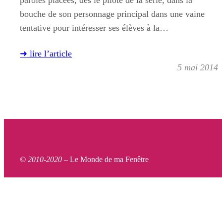
paroles placées, dès le pilote de la série, dans la
bouche de son personnage principal dans une vaine
tentative pour intéresser ses élèves à la…
➜ lire l’article
5 mai 2014
© 2010-2020 –
Le Monde de ma Fenêtre