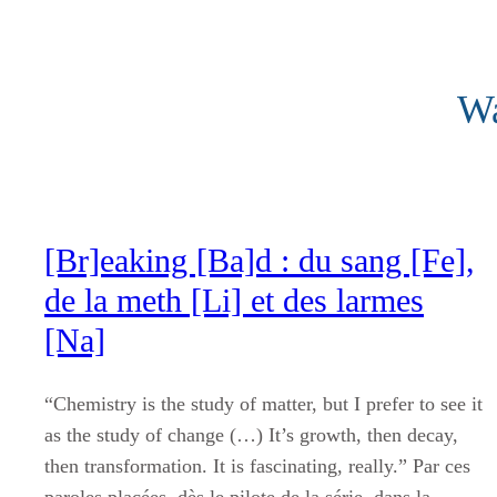
Aller
au
contenu
Wa
[Br]eaking [Ba]d : du sang [Fe],
de la meth [Li] et des larmes
[Na]
“Chemistry is the study of matter, but I prefer to see it
as the study of change (…) It’s growth, then decay,
then transformation. It is fascinating, really.” Par ces