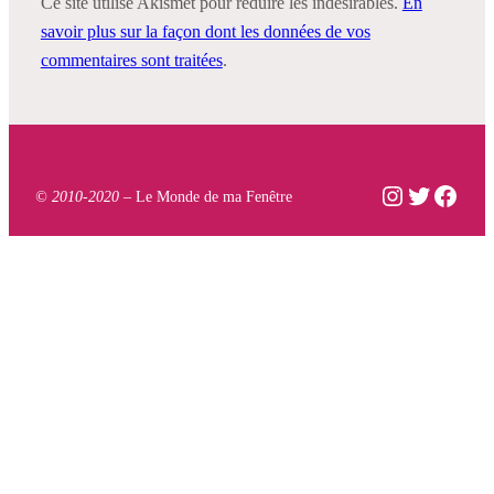
Ce site utilise Akismet pour réduire les indésirables.
En
savoir plus sur la façon dont les données de vos
commentaires sont traitées
.
Instagram
Twitter
Face
© 2010-2020 –
Le Monde de ma Fenêtre