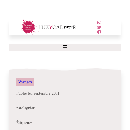
Aller
au
contenu
Instagram
Twitter
Facebook
Voyages
Publié le
1 septembre 2011
par
clagnier
Étiquettes :