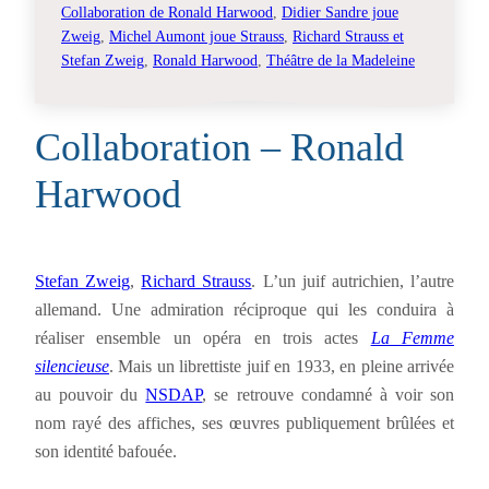
Collaboration de Ronald Harwood
, 
Didier Sandre joue
Zweig
, 
Michel Aumont joue Strauss
, 
Richard Strauss et
Stefan Zweig
, 
Ronald Harwood
, 
Théâtre de la Madeleine
Collaboration – Ronald
Harwood
Stefan Zweig
,
Richard Strauss
. L’un juif autrichien, l’autre
allemand. Une admiration réciproque qui les conduira à
réaliser ensemble un opéra en trois actes
La Femme
silencieuse
. Mais un librettiste juif en 1933, en pleine arrivée
au pouvoir du
NSDAP
, se retrouve condamné à voir son
nom rayé des affiches, ses œuvres publiquement brûlées et
son identité bafouée.