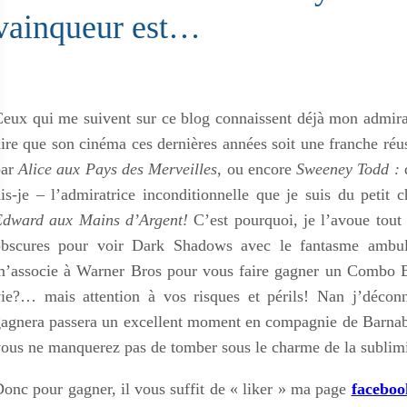
vainqueur est…
eux qui me suivent sur ce blog connaissent déjà mon admira
ire que son cinéma ces dernières années soit une franche réu
par
Alice aux Pays des Merveilles
, ou encore
Sweeney Todd :
is-je – l’admiratrice inconditionnelle que je suis du petit c
Edward aux Mains d’Argent!
C’est pourquoi, je l’avoue tout 
obscures pour voir Dark Shadows avec le fantasme ambula
’associe à Warner Bros pour vous faire gagner un Combo Blu
ie?… mais attention à vos risques et périls! Nan j’déconn
agnera passera un excellent moment en compagnie de Barnabas
ous ne manquerez pas de tomber sous le charme de la subli
onc pour gagner, il vous suffit de « liker » ma page
faceboo