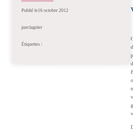
Publié le
16 octobre 2012
par
clagnier
C
Étiquettes :
d
d
m
v
g
v
D