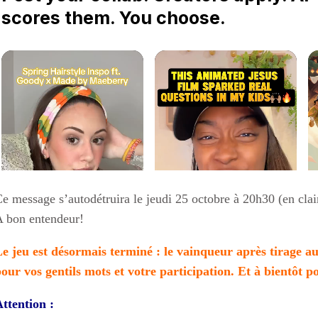
e message s’autodétruira le jeudi 25 octobre à 20h30 (en clai
 bon entendeur!
e jeu est désormais terminé : le vainqueur après tirage au
our vos gentils mots et votre participation. Et à bientôt
ttention :