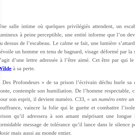
ne salle intime où quelques privilégiés attendent, un esc
umineux à peine perceptible, une entité informe que l’on de
u dessus de l’escabeau. Le calme se fait, une lumière s’attar
évoile un homme en tenu de bagnard, visage déformé par la 
’agit d’une lettre adressée à l’être aimé. Cet être par qui 
Wilde
à sa perte.
 Des Profondeurs » de sa prison l’écrivain déchu hurle sa do
onte, contemple son humiliation. De l’homme respectable, c
our son esprit, il devient numéro. C33,
« un numéro entre un
ouffrance, vaincre la folie qui le guette et combattre l’iso
prison qu’il adressera à son amant méprisant une longue 
ormidable message de tolérance qu’il lance dans le silence p
osie
mais aussi au monde entier.