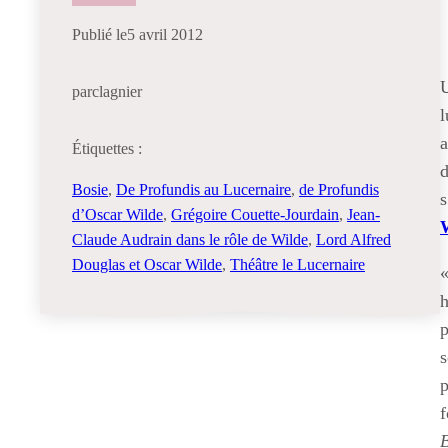
Publié le
5 avril 2012
U
par
clagnier
l
a
Étiquettes :
d
Bosie
, 
De Profundis au Lucernaire
, 
de Profundis
s
d’Oscar Wilde
, 
Grégoire Couette-Jourdain
, 
Jean-
Claude Audrain dans le rôle de Wilde
, 
Lord Alfred
Douglas et Oscar Wilde
, 
Théâtre le Lucernaire
«
h
p
s
f
B