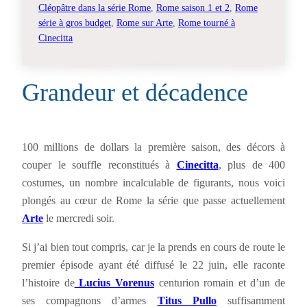
Cléopâtre dans la série Rome
, 
Rome saison 1 et 2
, 
Rome
série à gros budget
, 
Rome sur Arte
, 
Rome tourné à
Cinecitta
Grandeur et décadence
100 millions de dollars la première saison, des décors à
couper le souffle reconstitués à
Cinecitta
, plus de 400
costumes, un nombre incalculable de figurants, nous voici
plongés au cœur de Rome la série que passe actuellement
Arte
le mercredi soir.
Si j’ai bien tout compris, car je la prends en cours de route le
premier épisode ayant été diffusé le 22 juin, elle raconte
l’histoire de
Lucius Vorenus
centurion romain et d’un de
ses compagnons d’armes
Titus Pullo
suffisamment