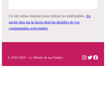
Ce site utilise Akismet pour réduire les indésirables.
En
savoir plus sur la façon dont les données de vos
commentaires sont traitées
.
Instagram
Twitter
Face
© 2010-2020 –
Le Monde de ma Fenêtre