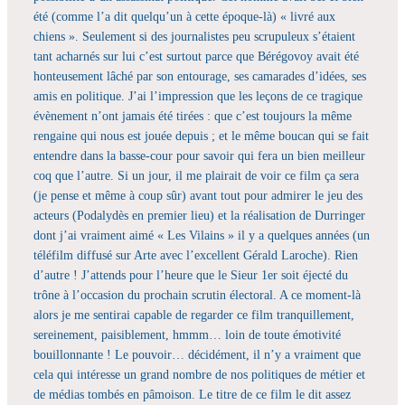
été (comme l’a dit quelqu’un à cette époque-là) « livré aux
chiens ». Seulement si des journalistes peu scrupuleux s’étaient
tant acharnés sur lui c’est surtout parce que Bérégovoy avait été
honteusement lâché par son entourage, ses camarades d’idées, ses
amis en politique. J’ai l’impression que les leçons de ce tragique
évènement n’ont jamais été tirées : que c’est toujours la même
rengaine qui nous est jouée depuis ; et le même boucan qui se fait
entendre dans la basse-cour pour savoir qui fera un bien meilleur
coq que l’autre. Si un jour, il me plairait de voir ce film ça sera
(je pense et même à coup sûr) avant tout pour admirer le jeu des
acteurs (Podalydès en premier lieu) et la réalisation de Durringer
dont j’ai vraiment aimé « Les Vilains » il y a quelques années (un
téléfilm diffusé sur Arte avec l’excellent Gérald Laroche). Rien
d’autre ! J’attends pour l’heure que le Sieur 1er soit éjecté du
trône à l’occasion du prochain scrutin électoral. A ce moment-là
alors je me sentirai capable de regarder ce film tranquillement,
sereinement, paisiblement, hmmm… loin de toute émotivité
bouillonnante ! Le pouvoir… décidément, il n’y a vraiment que
cela qui intéresse un grand nombre de nos politiques de métier et
de médias tombés en pâmoison. Le titre de ce film le dit assez