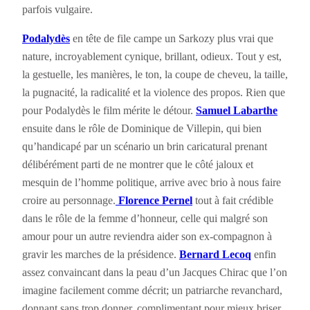
parfois vulgaire.
Podalydès
en tête de file campe un Sarkozy plus vrai que
nature, incroyablement cynique, brillant, odieux. Tout y est,
la gestuelle, les manières, le ton, la coupe de cheveu, la taille,
la pugnacité, la radicalité et la violence des propos. Rien que
pour Podalydès le film mérite le détour.
Samuel Labarthe
ensuite dans le rôle de Dominique de Villepin, qui bien
qu’handicapé par un scénario un brin caricatural prenant
délibérément parti de ne montrer que le côté jaloux et
mesquin de l’homme politique, arrive avec brio à nous faire
croire au personnage.
Florence Pernel
tout à fait crédible
dans le rôle de la femme d’honneur, celle qui malgré son
amour pour un autre reviendra aider son ex-compagnon à
gravir les marches de la présidence.
Bernard Lecoq
enfin
assez convaincant dans la peau d’un Jacques Chirac que l’on
imagine facilement comme décrit; un patriarche revanchard,
donnant sans trop donner, complimentant pour mieux briser.