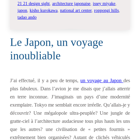
21 21 design sight
, 
architecture japonaise
, 
issey miyake
, 
japon
, 
kisho kurokawa
, 
national art center
, 
roppongi hills
, 
tadao ando
Le Japon, un voyage
inoubliable
J’ai effectué, il y a peu de temps,
un voyage au Japon
des
plus fabuleux. Dans l’avion je me disais que j’allais atterrir
en terre inconnue. J’imaginais un pays d’une modernité
exemplaire. Tokyo me semblait encore irréelle. Qu’allais-je y
découvrir? Une mégalopole ultra-peuplée? Une jungle de
gratte-ciel à l’architecture audacieuse tous plus hauts les uns
que les autres? une civilisation de « petites fourmis »
extrêmement bien organisées? Autant de clichés véhiculés