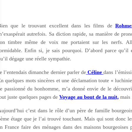
Bien que le trouvant excellent dans les films de
Rohme
’exaspérait autrefois. Sa diction rapide, sa manière de pron
son timbre même de voix me portaient sur les nerfs. All
ormidable. Enfin si, je sais pourquoi. D’abord parce qu’il e
u’il dégage une réelle sympathie.
e l’entendais dimanche dernier parler de
Céline
dans l’émiss
n quelques mots sincères et une déclamation toute « luchini
e passionné du bonhomme, m’a donné envie de le découvrir. 
out juste quelques pages de
Voyage au bout de la nuit,
mais i
ujourd’hui c’est dans le rôle d’un père de famille bourgeo
ème étage que je l’ai trouvé touchant. Mais qui sont donc 
n France faire des ménages dans des maisons bourgeoises p