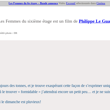
Les Femmes du 6e étage – Bande annonce
Vidéo
Excessif
sélectionnée dans
Cinéma
es Femmes du sixième étage est un film de
Philippe Le Gua
rédit photo : DR
oujours des tonnes, et je trouve exaspérant cette façon de s’exprimer uni
à le trouver « formidable » j’attendrai encore un petit peu… et je ne suis
i le dimanche est pluvieux!