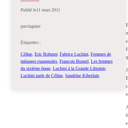
Publié le
11 mars 2011
par
clagnier
m
Étiquettes :
f
Céline
, 
Eric Rohmer
, 
Fabrice Luchini
, 
Femmes de
q
ménages espagnoles
, 
François Busnel
, 
Les femmes
du sixième étage
, 
Luchini à la Grande Librairie
, 
J
Luchini parle de Céline
, 
Sandrine Kiberlain
E
c
t
A
6
e