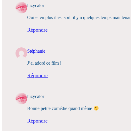
luzycalor
Oui et en plus il est sorti il y a quelques temps maintena
Répondre
Stéphanie
J’ai adoré ce film !
Répondre
luzycalor
Bonne petite comédie quand même
Répondre