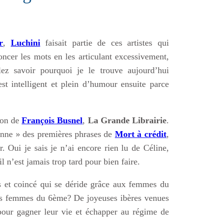
r
,
Luchini
faisait partie de ces artistes qui
oncer les mots en les articulant excessivement,
ez savoir pourquoi je le trouve aujourd’hui
st intelligent et plein d’humour ensuite parce
ion de
François Busnel
,
La Grande Librairie
.
enne » des premières phrases de
Mort à crédit
,
Oui je sais je n’ai encore rien lu de Céline,
l n’est jamais trop tard pour bien faire.
is et coincé qui se déride grâce aux femmes du
les femmes du 6ème? De joyeuses ibères venues
our gagner leur vie et échapper au régime de