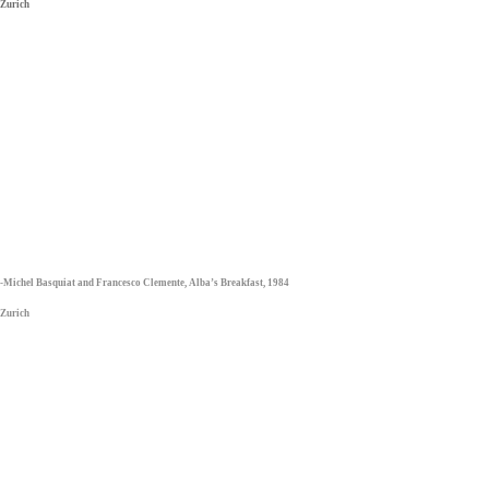
 Zurich
Michel Basquiat and Francesco Clemente, Alba’s Breakfast, 1984
 Zurich