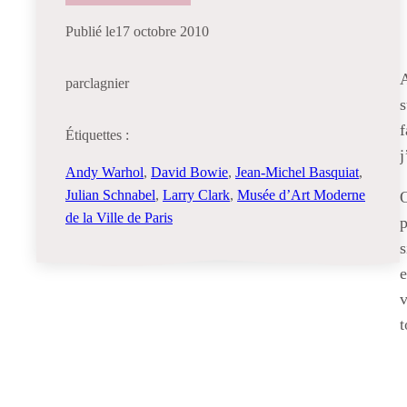
Publié le
17 octobre 2010
A
par
clagnier
s
f
Étiquettes :
j
Andy Warhol
, 
David Bowie
, 
Jean-Michel Basquiat
, 
Julian Schnabel
, 
Larry Clark
, 
Musée d’Art Moderne
O
de la Ville de Paris
p
s
e
v
t