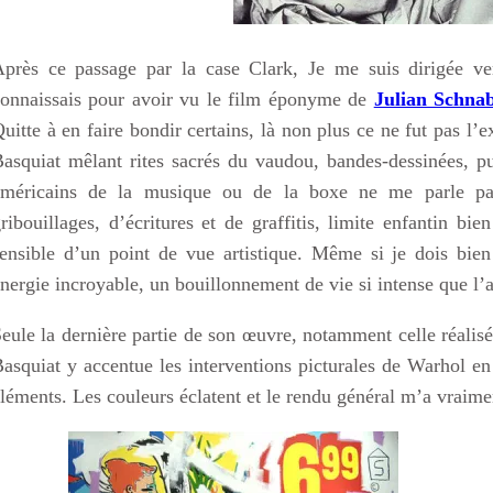
près ce passage par la case Clark, Je me suis dirigée ve
onnaissais pour avoir vu le film éponyme de
Julian Schnab
uitte à en faire bondir certains, là non plus ce ne fut pas l’e
asquiat mêlant rites sacrés du vaudou, bandes-dessinées, pub
américains de la musique ou de la boxe ne me parle pas
ribouillages, d’écritures et de graffitis, limite enfantin bi
ensible d’un point de vue artistique. Même si je dois bien
nergie incroyable, un bouillonnement de vie si intense que l’
eule la dernière partie de son œuvre, notamment celle réalis
asquiat y accentue les interventions picturales de Warhol en
léments. Les couleurs éclatent et le rendu général m’a vraime