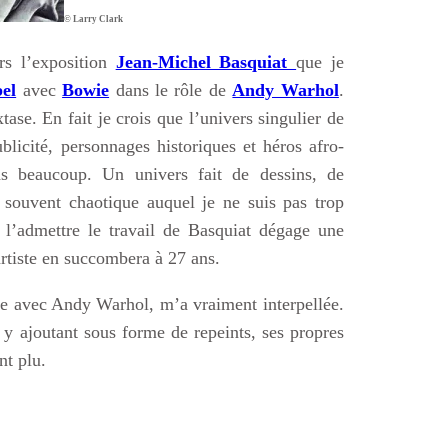
© Larry Clark
rs l’exposition
Jean-Michel Basquiat
que je
el
avec
Bowie
dans le rôle de
Andy Warhol
.
xtase. En fait je crois que l’univers singulier de
licité, personnages historiques et héros afro-
 beaucoup. Un univers fait de dessins, de
en souvent chaotique auquel je ne suis pas trop
 l’admettre le travail de Basquiat dégage une
artiste en succombera à 27 ans.
ée avec Andy Warhol, m’a vraiment interpellée.
 y ajoutant sous forme de repeints, ses propres
nt plu.