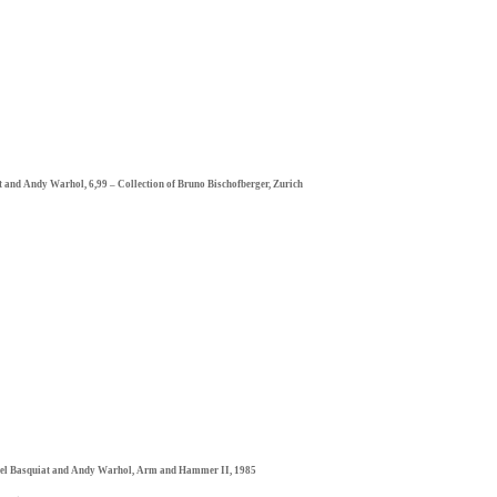
 and Andy Warhol, 6,99 – Collection of Bruno Bischofberger, Zurich
el Basquiat and Andy Warhol, Arm and Hammer II, 1985