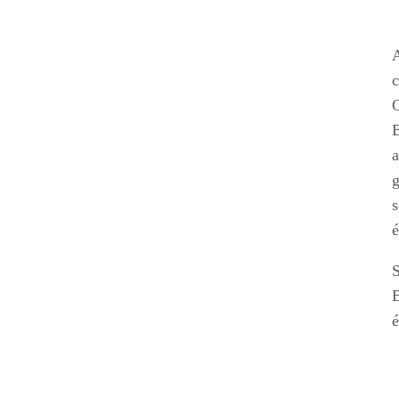
A
c
Q
B
g
s
é
S
B
é