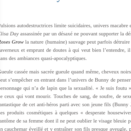
ulsions autodestructrices limite suicidaires, univers macabre
lisa Day
assassinée par un désaxé ne pouvant supporter la d
Roses Grow
la nature (humaine) sauvage peut parfois détruire
averneux et emprunt de doutes à qui veut bien l’entendre, il 
ans des ambiances quasi-apocalyptiques.
ueule cassée mais sacrée gueule quand même, cheveux noirs c
eut s’empêcher en entrant dans l’univers de Bunny de penser 
ersonnage qui n’a de lapin que la sexualité. « Je suis foutu
e ceux qui vont mourir. Touches de sang, de soufre, de sex
antastique de cet anti-héros parti avec son jeune fils (Bunny 
es produits cosmétiques à quelques « desperate housewives
antôme de sa femme dont il ne peut oublier le visage bleuie p
n cauchemar éveillé et y entraîner son fils presque aveugle, p