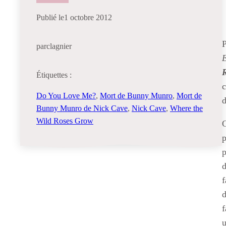
Publié le
1 octobre 2012
P
par
clagnier
E
Étiquettes :
c
Do You Love Me?
, 
Mort de Bunny Munro
, 
Mort de
d
Bunny Munro de Nick Cave
, 
Nick Cave
, 
Where the
Wild Roses Grow
G
p
p
d
f
d
f
u