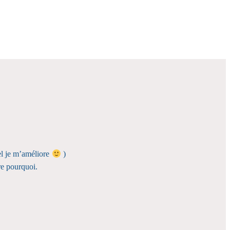
uel je m’améliore
)
re pourquoi.