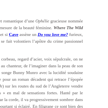
 et romantique d’une
Ophélie
gracieuse nommée
émesure de la beauté féminine.
Where The Wild
 et si
Cave
assène un
Do you love me?
furieux,
se fait volontiers l’apôtre du crime passionnel
orbeau, regard d’acier, voix sépulcrale, on ne
au chanteur, de l’imaginer dans la peau de son
 » songe Bunny Munro avec la lucidité soudaine
e pour un roman décadent qui retrace l’épopée
Jr) sur les routes du sud de l’Angleterre vendre
 » en mal de sensations fortes. Hanté par le
ar la corde, il va progressivement sombrer dans
ourtant si éclairé. En filigrane ce sont bien des