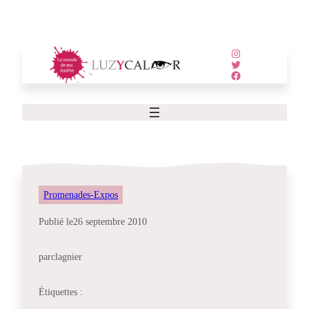
Aller
au
contenu
Instagram
Twitter
Facebook
Promenades-Expos
Publié le
26 septembre 2010
par
clagnier
Étiquettes :