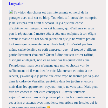
Luzycalor
Ta vision des choses est très intéressante et merci de la
partager avec moi sur ce blog. Toutefois tu l’auras bien compris,
je ne suis pas tout à fait d’accord. Il y a quelque chose
d’extrêmement mégalo chez cet homme, qui d’ailleurs en a un
peu la réputation, à mettre côte à côte une sculpture à son éfigie
devant la statue du roi Soleil (attention que je ne vénère pas du
tout mais qui représente un symbole fort). Et n’est-il pas lui-
même caché derrière ce petit empereur que j’ai trouvé d’ailleurs
particulièrement chouette? Quant à dire que son art est raffiné,
distingué et élégant, non ce ne sont pas les qualificatifs que
j’emploierai, mais cela n’engage que moi et chacun voit le
raffinement où il veut bien le voir. Maintenant et quitte à me
répéter, j’avoue que je pense que cette expo ne trouve pas sa place
dans le cadre de Versailles, peut-être dans les jardins et encore
mais dans les appartement royaux, non je ne vois pas…Mais peut-
être des choses m’ont-elles échappées? J’avoue toutefois
aujourd’hui avoir envie de pousser plus loin la connaissance de
cet artiste et attends avec impatience ton article sur le sujet qui je
n’en doute pas sera brillant