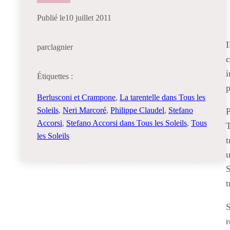
Publié le
10 juillet 2011
I
par
clagnier
c
i
Étiquettes :
p
Berlusconi et Crampone
, 
La tarentelle dans Tous les
Soleils
, 
Neri Marcoré
, 
Philippe Claudel
, 
Stefano
P
Accorsi
, 
Stefano Accorsi dans Tous les Soleils
, 
Tous
T
les Soleils
t
u
S
t
S
r