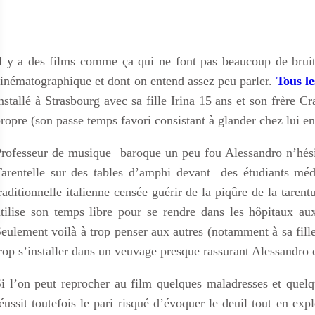
l y a des films comme ça qui ne font pas beaucoup de bruit,
inématographique et dont on entend assez peu parler.
Tous le
nstallé à Strasbourg avec sa fille Irina 15 ans et son frère
ropre (son passe temps favori consistant à glander chez lui 
rofesseur de musique baroque un peu fou Alessandro n’hésit
arentelle sur des tables d’amphi devant des étudiants méd
raditionnelle italienne censée guérir de la piqûre de la tarent
tilise son temps libre pour se rendre dans les hôpitaux aux
eulement voilà à trop penser aux autres (notamment à sa fille
rop s’installer dans un veuvage presque rassurant Alessandro
i l’on peut reprocher au film quelques maladresses et quel
éussit toutefois le pari risqué d’évoquer le deuil tout en exp