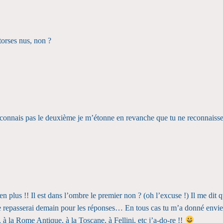
 torses nus, non ?
econnais pas le deuxième je m’étonne en revanche que tu ne reconnaisses p
i en plus !! Il est dans l’ombre le premier non ? (oh l’excuse !) Il me dit
repasserai demain pour les réponses… En tous cas tu m’a donné envie d
 à la Rome Antique, à la Toscane, à Fellini, etc j’a-do-re !!