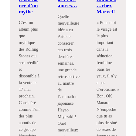
nce d’un
autres…
…chez
mythe
Marvel!
Quelle
C’est un
« Pour moi
merveilleuse
album plus
le visage est
idée a eu
que
le plus
Arte de
mythique
important
consacrer,
des Rolling
dans la
ces trois
Stones qui
séduction
dernières
sera réédité
féminine.
semaines,
et
Sans les
une grande
disponible à
yeux, il n’y
rétrospective
la vente le
a pas
au maître
17 mai
d’érotisme. »
de
prochain.
Bon, OK
l’animation
Considéré
Manara.
japonaise
comme l’un
N’empêche
Hayao
des plus
que tu as
Miyazaki !
aboutis de
plus dessiné
Quel
ce groupe
de sexes de
merveilleux
légendaire
femmes que