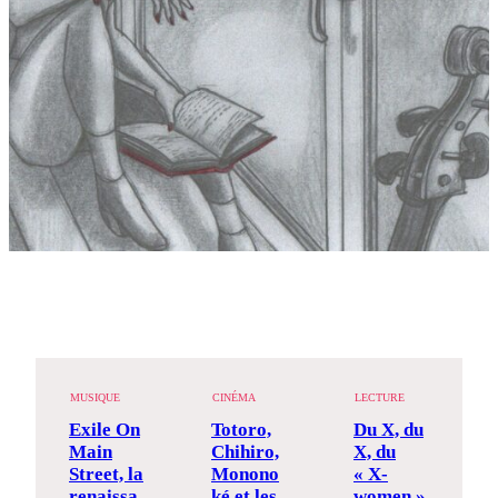
MUSIQUE
CINÉMA
LECTURE
Exile On
Totoro,
Du X, du
Main
Chihiro,
X, du
Street, la
Monono
« X-
renaissa
ké et les
women »