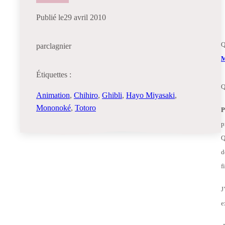
Publié le
29 avril 2010
Q
par
clagnier
M
Étiquettes :
Q
Animation
, 
Chihiro
, 
Ghibli
, 
Hayo Miyasaki
, 
Mononoké
, 
Totoro
P
p
Q
d
f
J
e