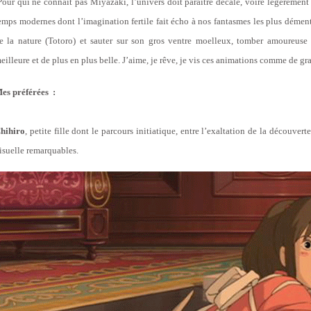
Pour qui ne connait pas Miyazaki, l’univers doit paraître décalé, voire légèrement 
emps modernes dont l’imagination fertile fait écho à nos fantasmes les plus dément
e la nature (Totoro) et sauter sur son gros ventre moelleux, tomber amoureuse
eilleure et de plus en plus belle. J’aime, je rêve, je vis ces animations comme de g
es préférées :
hihiro
, petite fille dont le parcours initiatique, entre l’exaltation de la découver
isuelle remarquables.