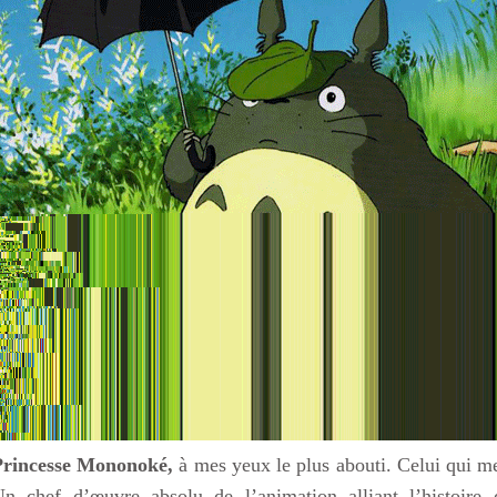
Princesse Mononoké,
à mes yeux le plus abouti. Celui qui me
Un chef d’œuvre absolu de l’animation alliant l’histoire