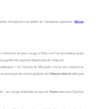
 grande rétrospective au maître de l’animation japonaise
Hayao
 de visiter lors de mon voyage à Tokyo est l’un des studios ayant
asi gardée des japonais depuis plus de vingt ans.
alambiquée » où l’univers de Miyazaki s’ouvre aux visiteurs au
r un prototype des robots gardiens du
Chateau dans le ciel
pour
udio : un voyage inattendu au pays de
Totoro
dans son
Chat-bus