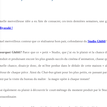
uelle merveilleuse idée a eu Arte de consacrer, ces trois dernières semaines, une
iyazaki !
uel merveilleux conteur que ce réalisateur hors pair, cofondateur du
Studio Ghibli
!
ourquoi Ghibli?
Parce que ce « petit » Studio, que j’ai eu le plaisir et la chance
roduit et produisant encore les plus grands succès du cinéma d’animation, chasse qu
uelle chance, disais-je donc, de m’être perdue dans le dédale de cette maison « 
étour de chaque pièce. Ainsi du
Chat-bus
géant pour les plus petits, en passant pa
inir par la visite du bureau du maître : la magie opère à chaque instant!
’ai également eu plaisir à découvrir le court-métrage du moment produit par le St
xtraordinaire.