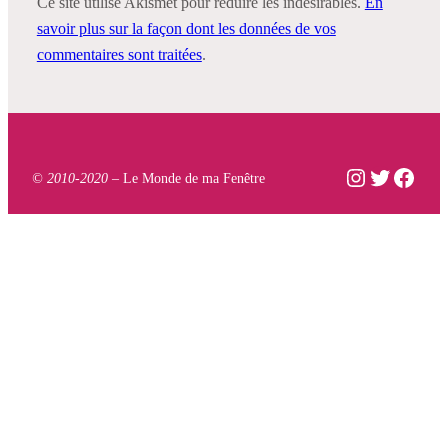
Ce site utilise Akismet pour réduire les indésirables.
En
savoir plus sur la façon dont les données de vos
commentaires sont traitées
.
Instagram
Twitter
Face
© 2010-2020 –
Le Monde de ma Fenêtre