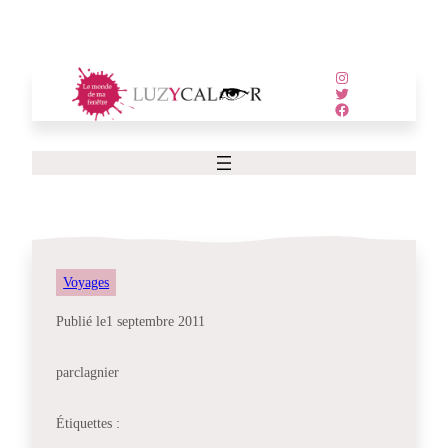
Aller
au
contenu
Instagram
Twitter
Facebook
Voyages
Publié le
1 septembre 2011
par
clagnier
Étiquettes :