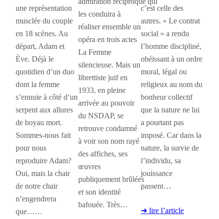
admiration réciproque qui
une représentation
c’est celle des
les conduira à
musclée du couple
autres. « Le contrat
réaliser ensemble un
en 18 scènes. Au
social » a rendu
opéra en trois actes
départ, Adam et
l’homme discipliné,
La Femme
Ève. Déjà le
obéissant à un ordre
silencieuse. Mais un
quotidien d’un duo
moral, légal ou
librettiste juif en
dont la femme
religieux au nom du
1933, en pleine
s’ennuie à côté d’un
bonheur collectif
arrivée au pouvoir
serpent aux allures
que la nature ne lui
du NSDAP, se
de boyau mort.
a pourtant pas
retrouve condamné
Sommes-nous fait
imposé. Car dans la
à voir son nom rayé
pour nous
nature, la survie de
des affiches, ses
reproduire Adam?
l’individu, sa
œuvres
Oui, mais la chair
jouissance
publiquement brûlées
de notre chair
passent…
et son identité
n’engendrera
bafouée. Très…
➜ lire l’article
que……