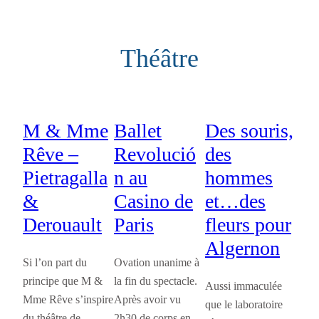
Aller
au
Théâtre
contenu
M & Mme
Ballet
Des souris,
Rêve –
Revolució
des
Pietragalla
n au
hommes
&
Casino de
et…des
Derouault
Paris
fleurs pour
Algernon
Si l’on part du
Ovation unanime à
principe que M &
la fin du spectacle.
Aussi immaculée
Mme Rêve s’inspire
Après avoir vu
que le laboratoire
du théâtre de
2h30 de corps en