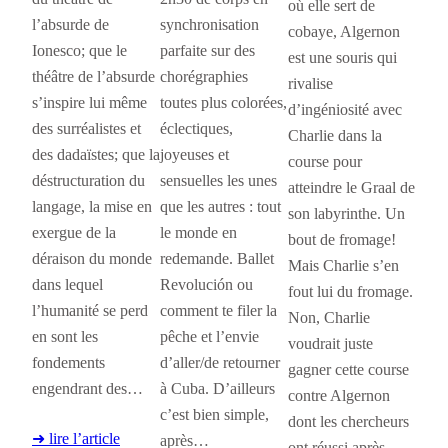
où elle sert de
l’absurde de
synchronisation
cobaye, Algernon
Ionesco; que le
parfaite sur des
est une souris qui
théâtre de l’absurde
chorégraphies
rivalise
s’inspire lui même
toutes plus colorées,
d’ingéniosité avec
des surréalistes et
éclectiques,
Charlie dans la
des dadaïstes; que la
joyeuses et
course pour
déstructuration du
sensuelles les unes
atteindre le Graal de
langage, la mise en
que les autres : tout
son labyrinthe. Un
exergue de la
le monde en
bout de fromage!
déraison du monde
redemande. Ballet
Mais Charlie s’en
dans lequel
Revolución ou
fout lui du fromage.
l’humanité se perd
comment te filer la
Non, Charlie
en sont les
pêche et l’envie
voudrait juste
fondements
d’aller/de retourner
gagner cette course
engendrant des…
à Cuba. D’ailleurs
contre Algernon
c’est bien simple,
dont les chercheurs
➜ lire l’article
après…
ont réussi après…