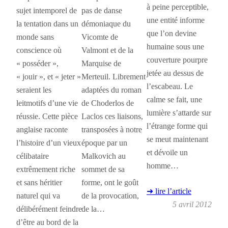
à peine perceptible,
sujet intemporel de
pas de danse
une entité informe
la tentation dans un
démoniaque du
que l’on devine
monde sans
Vicomte de
humaine sous une
conscience où
Valmont et de la
couverture pourpre
« posséder »,
Marquise de
jetée au dessus de
« jouir », et « jeter »
Merteuil. Librement
l’escabeau. Le
seraient les
adaptées du roman
calme se fait, une
leitmotifs d’une vie
de Choderlos de
lumière s’attarde sur
réussie. Cette pièce
Laclos ces liaisons,
l’étrange forme qui
anglaise raconte
transposées à notre
se meut maintenant
l’histoire d’un vieux
époque par un
et dévoile un
célibataire
Malkovich au
homme…
extrêmement riche
sommet de sa
et sans héritier
forme, ont le goût
➜ lire l’article
naturel qui va
de la provocation,
5 avril 2012
délibérément feindre
de la…
d’être au bord de la