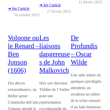
11 février 2013
➜ lire l’article
➜ lire l’article
17 février 2013
16 octobre 2013
Volpone ou
Les
De
le Renard –
liaisons
Profundis
Ben
dangereuse
– Oscar
Jonson
s de John
Wilde
(1606)
Malkovich
Une salle intime où
quelques privilégiés
Des décors
Hier soir direction
attendent, un
extraordinaires, un
Théâtre de l’Atelier
escabeau au milieu
théâtre genre
pour une
de la scène entouré
Commedia dell’arte,
représentation
d’un halo lumineux
Volpone aborde le
exceptionnelle du