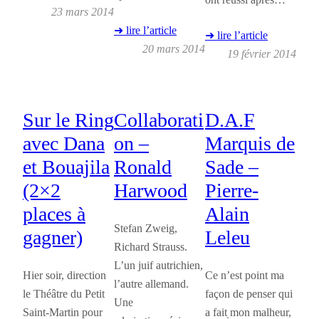
23 mars 2014
➜ lire l’article
➜ lire l’article
20 mars 2014
19 février 2014
Sur le Ring
Collaborati
D.A.F
avec Dana
on –
Marquis de
et Bouajila
Ronald
Sade –
(2×2
Harwood
Pierre-
places à
Alain
Stefan Zweig,
gagner)
Leleu
Richard Strauss.
L’un juif autrichien,
Hier soir, direction
Ce n’est point ma
l’autre allemand.
le Théâtre du Petit
façon de penser qui
Une
Saint-Martin pour
a fait mon malheur,