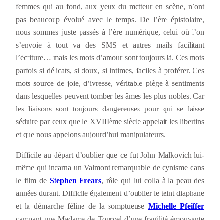
femmes qui au fond, aux yeux du metteur en scène, n’ont
pas beaucoup évolué avec le temps. De l’ère épistolaire,
nous sommes juste passés à l’ère numérique, celui où l’on
s’envoie à tout va des SMS et autres mails facilitant
l’écriture… mais les mots d’amour sont toujours là. Ces mots
parfois si délicats, si doux, si intimes, faciles à proférer. Ces
mots source de joie, d’ivresse, véritable piège à sentiments
dans lesquelles peuvent tomber les âmes les plus nobles. Car
les liaisons sont toujours dangereuses pour qui se laisse
séduire par ceux que le XVIIIème siècle appelait les libertins
et que nous appelons aujourd’hui manipulateurs.
Difficile au départ d’oublier que ce fut John Malkovich lui-
même qui incarna un Valmont remarquable de cynisme dans
le film de
Stephen Frears
, rôle qui lui colla à la peau des
années durant. Difficile également d’oublier le teint diaphane
et la démarche féline de la somptueuse
Michelle Pfeiffer
campant une Madame de Tourvel d’une fragilité émouvante