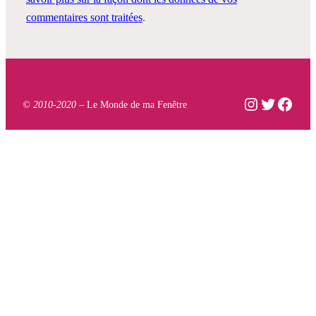
commentaires sont traitées
.
Instagram
Twitter
Face
© 2010-2020 –
Le Monde de ma Fenêtre