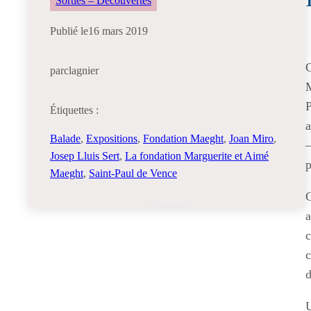
Sorties – Découvertes
Publié le
16 mars 2019
C
par
clagnier
M
P
Étiquettes :
a
Balade
, 
Expositions
, 
Fondation Maeght
, 
Joan Miro
, 
–
Josep Lluis Sert
, 
La fondation Marguerite et Aimé
p
Maeght
, 
Saint-Paul de Vence
C
a
c
c
d
U