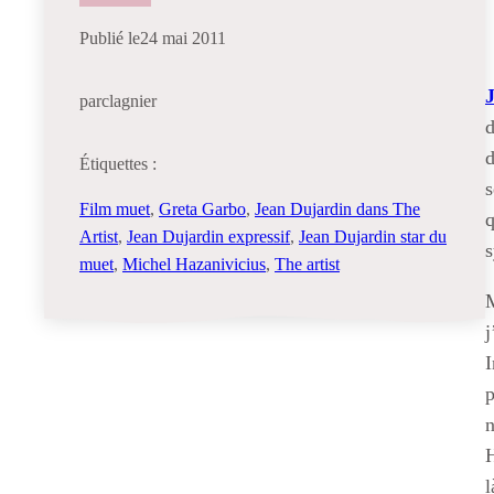
Publié le
24 mai 2011
par
clagnier
d
Étiquettes :
s
Film muet
, 
Greta Garbo
, 
Jean Dujardin dans The
q
Artist
, 
Jean Dujardin expressif
, 
Jean Dujardin star du
s
muet
, 
Michel Hazanivicius
, 
The artist
M
j
I
p
n
H
l