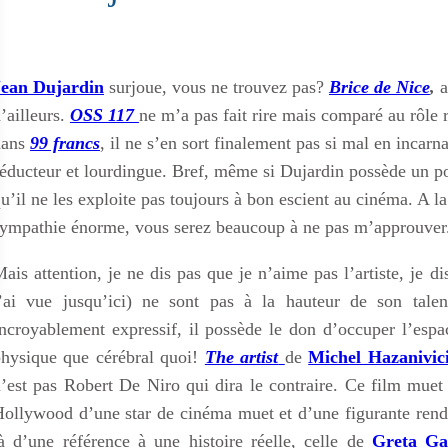
Jean Dujardin
surjoue, vous ne trouvez pas?
Brice de Nice
,
a
’ailleurs.
OSS 117
ne m’a pas fait rire mais comparé au rôle r
dans
99 francs
, il ne s’en sort finalement pas si mal en incar
éducteur et lourdingue. Bref, même si Dujardin possède un po
u’il ne les exploite pas toujours à bon escient au cinéma. A la
ympathie énorme, vous serez beaucoup à ne pas m’approuver
ais attention, je ne dis pas que je n’aime pas l’artiste, je 
’ai vue jusqu’ici) ne sont pas à la hauteur de son talen
ncroyablement expressif, il possède le don d’occuper l’esp
hysique que cérébral quoi!
The artist
de
Michel Hazanivic
’est pas Robert De Niro qui dira le contraire. Ce film muet 
ollywood d’une star de cinéma muet et d’une figurante rendue 
à d’une référence à une histoire réelle, celle de
Greta Ga