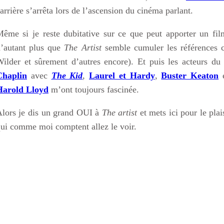
arrière s’arrêta lors de l’ascension du cinéma parlant.
ême si je reste dubitative sur ce que peut apporter un fil
’autant plus que
The Artist
semble cumuler les références 
ilder et sûrement d’autres encore). Et puis les acteurs 
Chaplin
avec
The Kid
,
Laurel et Hardy
,
Buster Keaton
e
Harold Lloyd
m’ont toujours fascinée.
lors je dis un grand OUI à
The artist
et mets ici pour le pla
ui comme moi comptent allez le voir.