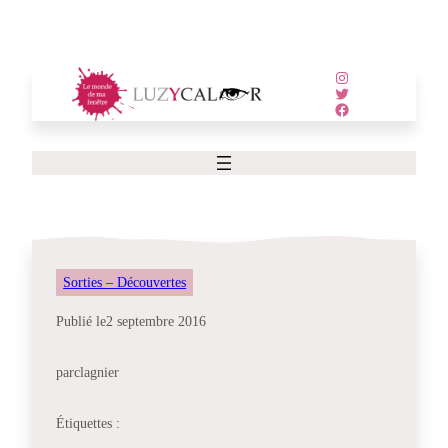
Aller
au
contenu
Instagram
Twitter
Facebook
Sorties – Découvertes
Publié le
2 septembre 2016
par
clagnier
Étiquettes :