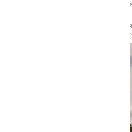
p
«
q
s