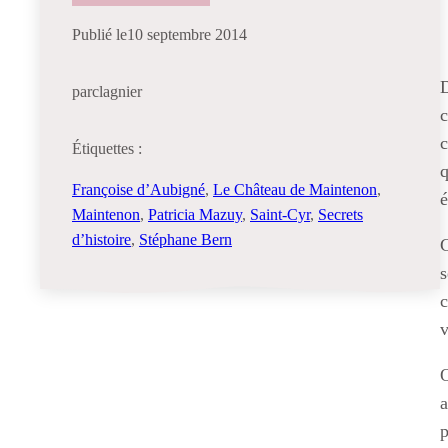
Publié le
10 septembre 2014
D
par
clagnier
c
c
Étiquettes :
q
Françoise d’Aubigné
, 
Le Château de Maintenon
, 
é
Maintenon
, 
Patricia Mazuy
, 
Saint-Cyr
, 
Secrets
d’histoire
, 
Stéphane Bern
C
s
v
p