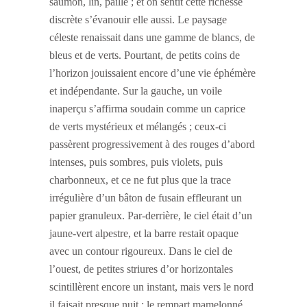
saumon, lin, paille ; et on sentit cette richesse
discrète s’évanouir elle aussi. Le paysage
céleste renaissait dans une gamme de blancs, de
bleus et de verts. Pourtant, de petits coins de
l’horizon jouissaient encore d’une vie éphémère
et indépendante. Sur la gauche, un voile
inaperçu s’affirma soudain comme un caprice
de verts mystérieux et mélangés ; ceux-ci
passèrent progressivement à des rouges d’abord
intenses, puis sombres, puis violets, puis
charbonneux, et ce ne fut plus que la trace
irrégulière d’un bâton de fusain effleurant un
papier granuleux. Par-derrière, le ciel était d’un
jaune-vert alpestre, et la barre restait opaque
avec un contour rigoureux. Dans le ciel de
l’ouest, de petites striures d’or horizontales
scintillèrent encore un instant, mais vers le nord
il faisait presque nuit : le rempart mamelonné