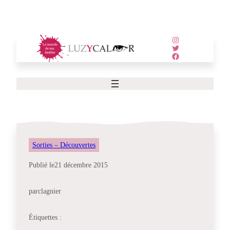
Aller
au
contenu
Instagram
Twitter
Facebook
Sorties – Découvertes
Publié le
21 décembre 2015
par
clagnier
Étiquettes :