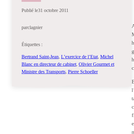
Publié le
31 octobre 2011
A
par
clagnier
M
h
Étiquettes :
g
Bertrand Saint-Jean
, 
L’exercice de l’Etat
, 
Michel
h
Blanc en directeur de cabinet
, 
Olivier Gourmet et
c
Ministre des Transports
, 
Pierre Schoeller
B
l
t
c
f
e
n