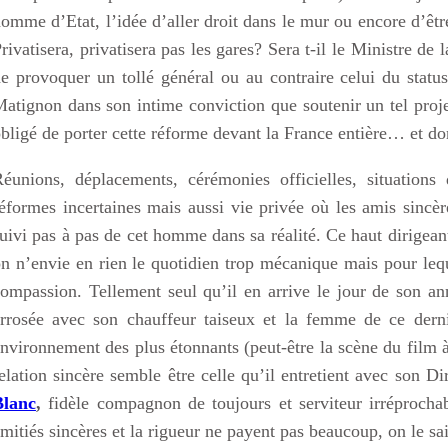
omme d’Etat, l’idée d’aller droit dans le mur ou encore d’êtr
rivatisera, privatisera pas les gares? Sera t-il le Ministre de 
e provoquer un tollé général ou au contraire celui du status
atignon dans son intime conviction que soutenir un tel projet
bligé de porter cette réforme devant la France entière… et d
éunions, déplacements, cérémonies officielles, situations 
éformes incertaines mais aussi vie privée où les amis sincère
uivi pas à pas de cet homme dans sa réalité. Ce haut dirigeant
n n’envie en rien le quotidien trop mécanique mais pour leq
ompassion. Tellement seul qu’il en arrive le jour de son an
rrosée avec son chauffeur taiseux et la femme de ce dernie
nvironnement des plus étonnants (peut-être la scène du film à 
elation sincère semble être celle qu’il entretient avec son D
Blanc
,
fidèle compagnon de toujours et serviteur irréprochabl
mitiés sincères et la rigueur ne payent pas beaucoup, on le s