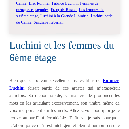
Céline
, 
Eric Rohmer
, 
Fabrice Luchini
, 
Femmes de
ménages espagnoles
, 
François Busnel
, 
Les femmes du
sixième étage
, 
Luchini à la Grande Librairie
, 
Luchini parle
de Céline
, 
Sandrine Kiberlain
Luchini et les femmes du
6ème étage
Bien que le trouvant excellent dans les films de
Rohmer
,
Luchini
faisait partie de ces artistes qui m’exaspérait
autrefois. Sa diction rapide, sa manière de prononcer les
mots en les articulant excessivement, son timbre même de
voix me portaient sur les nerfs. Allez savoir pourquoi je le
trouve aujourd’hui formidable. Enfin si, je sais pourquoi.
D’abord parce qu’il est intelligent et plein d’humour ensuite