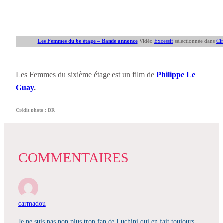
Les Femmes du 6e étage – Bande annonce
Vidéo
Excessif
sélectionnée dans
Ci
Les Femmes du sixième étage est un film de
Philippe Le
Guay
.
Crédit photo : DR
COMMENTAIRES
carmadou
Je ne suis pas non plus trop fan de Luchini qui en fait toujours