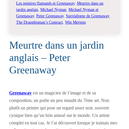
Les peintres flamands et Greenaway
, 
Meurtre dans un
jardin anglais
, 
Michael Nyman
, 
Michael Nyman et
Greenaway
, 
Peter Greenaway
, 
Surréalisme de Greenaway
, 
The Draughtsman’s Contract
, 
Win Mertens
Meurtre dans un jardin
anglais – Peter
Greenaway
Greenaway
est un magicien de l’image et de sa
composition, un poète un peu maudit du 7ème art. Non
plutôt un peintre qui pose un regard assez noir, souvent
cynique bien qu’un brin amusé sur le monde. Un artiste
complet en tout cas. Je l’ai découvert lorsque je trainais mes