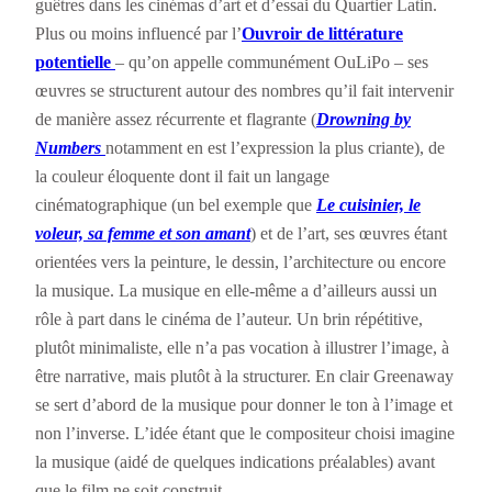
guêtres dans les cinémas d’art et d’essai du Quartier Latin.
Plus ou moins influencé par l’
Ouvroir de littérature
potentielle
– qu’on appelle communément OuLiPo – ses
œuvres se structurent autour des nombres qu’il fait intervenir
de manière assez récurrente et flagrante (
Drowning by
Numbers
notamment en est l’expression la plus criante), de
la couleur éloquente dont il fait un langage
cinématographique (un bel exemple que
Le cuisinier, le
voleur, sa femme et son amant
) et de l’art, ses œuvres étant
orientées vers la peinture, le dessin, l’architecture ou encore
la musique. La musique en elle-même a d’ailleurs aussi un
rôle à part dans le cinéma de l’auteur. Un brin répétitive,
plutôt minimaliste, elle n’a pas vocation à illustrer l’image, à
être narrative, mais plutôt à la structurer. En clair Greenaway
se sert d’abord de la musique pour donner le ton à l’image et
non l’inverse. L’idée étant que le compositeur choisi imagine
la musique (aidé de quelques indications préalables) avant
que le film ne soit construit.