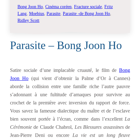
Bong Joon Ho
, 
Cinéma coréen
, 
Fracture sociale
, 
Fritz
Lang
, 
Moebius
, 
Parasite
, 
Parasite -de Bong Joon Ho
, 
Ridley Scott
Parasite – Bong Joon Ho
Satire sociale d’une implacable cruauté, le film de
Bong
Joon Ho
(qui vient d’obtenir la Palme d’Or à Cannes)
aborde la collision entre une famille riche l’autre pauvre
s’adonnant à une fultitude d’arnaques pour survivre au
crochet de la première avec inversion du rapport de force.
Vous savez la fameuse dialectique du maître et de l’esclave
bien souvent portée à l’écran, comme dans l’excellent
La
Cérémonie
de Claude Chabrol,
Les Blessures assassines
de
Jean-Pierre Deni ou encore
La vie est un long fleuve