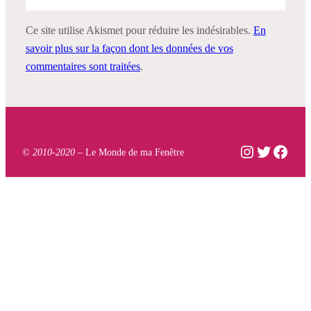
Ce site utilise Akismet pour réduire les indésirables.
En
savoir plus sur la façon dont les données de vos
commentaires sont traitées
.
Instagram
Twitter
Face
© 2010-2020 –
Le Monde de ma Fenêtre