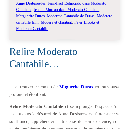
Anne Desbaresdes
, 
Jean-Paul Belmondo dans Moderato
Cantabile
, 
Jeanne Moreau dans Moderato Cantabile
, 
Marguerite Duras
, 
Moderato Cantabile de Duras
, 
Moderato
cantabile film
, 
Modéré et chantant
, 
Peter Brooks et
Moderato Cantabile
Relire Moderato
Cantabile…
… et trouver ce roman de
Maguerite Duras
toujours aussi
profond et étouffant.
Relire Moderato Cantabile
et se replonger l’espace d’un
instant dans le désarroi de Anne Desbaresdes, flirter avec sa
souffrance, appréhender la tristesse de son existence, son
envie impérieuse de communiquer avec le premier venu, de