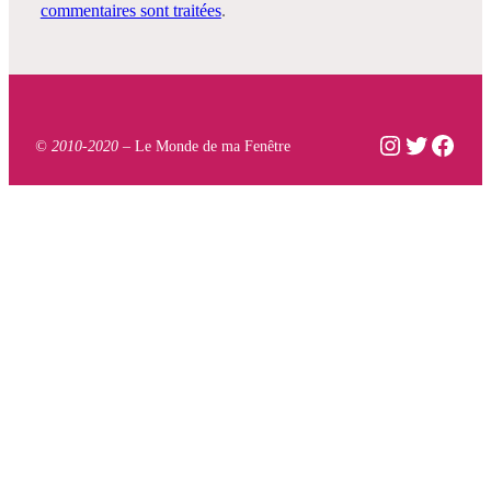
commentaires sont traitées
.
Instagram
Twitter
Face
© 2010-2020 –
Le Monde de ma Fenêtre