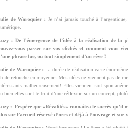
?
Julie de Waroquier :
Je n’ai jamais touché à l’argentique
numérique.
Luzy : De l’émergence de l’idée à la réalisation de la
pouvez-vous passer sur vos clichés et comment vous vie
’une phrase lue, ou tout simplement d’un rêve ?
Julie de Waroquier :
La durée de réalisation varie énorméme
h de retouche en moyenne. Mes idées ne viennent pas de mes r
ntéressants malheureusement! Elles viennent soit spontanéme
u bien elles sont le fruit d’une réflexion sur un concept, plutô
uzy : J’espère que «Rêvalités» connaîtra le succès qu’il 
lus sur l’accueil réservé d’ores et déjà à l’ouvrage et sur 
Julie de Waroquier :
Merci beaucoup ! Le livre a été plutôt b