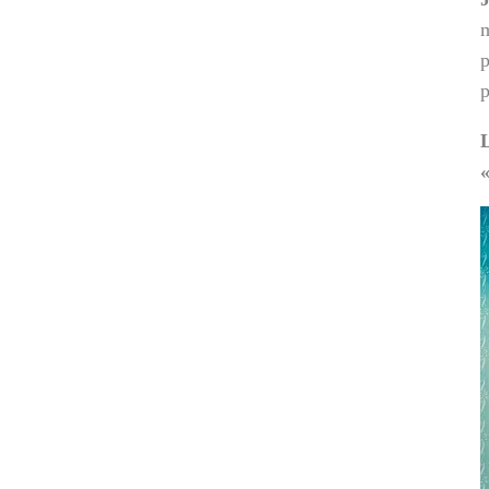
m
p
p
L
«