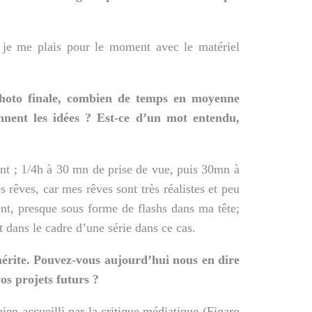
, je me plais pour le moment avec le matériel
 photo finale, combien de temps en moyenne
nnent les idées ? Est-ce d’un mot entendu,
nt ; 1/4h à 30 mn de prise de vue, puis 30mn à
êves, car mes rêves sont très réalistes et peu
nt, presque sous forme de flashs dans ma tête;
t dans le cadre
d’une série dans ce cas.
mérite. Pouvez-vous aujourd’hui nous en dire
vos projets futurs ?
ien accueilli par la critique médiatique (Figaro