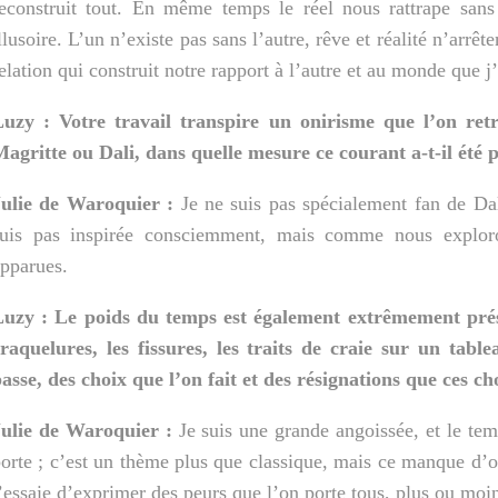
econstruit tout. En même temps le réel nous rattrape sans
llusoire. L’un n’existe pas sans l’autre, rêve et réalité n’arrêt
elation qui construit notre rapport à l’autre et au monde que 
uzy : Votre travail transpire un onirisme que l’on retro
agritte ou Dali, dans quelle mesure ce courant a-t-il été 
Julie de Waroquier :
Je ne suis pas spécialement fan de Da
suis pas inspirée consciemment, mais comme nous exploro
pparues.
Luzy : Le poids du temps est également extrêmement prés
raquelures, les fissures, les traits de craie sur un tabl
asse, des choix que l’on fait et des résignations que ces c
Julie de Waroquier :
Je suis une grande angoissée, et le temp
orte ; c’est un thème plus que classique, mais ce manque d’o
’essaie d’exprimer des peurs que l’on porte tous, plus ou mo