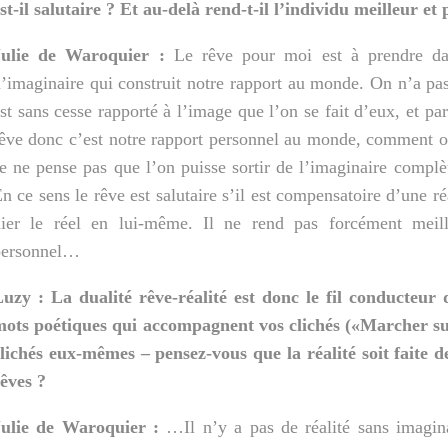
st-il salutaire ? Et au-delà rend-t-il l’individu meilleur et 
Julie de Waroquier :
Le rêve pour moi est à prendre dans
’imaginaire qui construit notre rapport au monde. On n’a pas
st sans cesse rapporté à l’image que l’on se fait d’eux, et p
êve donc c’est notre rapport personnel au monde, comment on
e ne pense pas que l’on puisse sortir de l’imaginaire complèt
n ce sens le rêve est
salutaire s’il est compensatoire d’une ré
nier le réel en lui-même. Il ne rend pas forcément meil
personnel…
uzy : La dualité rêve-réalité est donc le fil conducteur
mots poétiques qui accompagnent vos clichés («Marcher su
lichés eux-mêmes – pensez-vous que la réalité soit faite d
êves ?
Julie de Waroquier :
…Il n’y a pas de réalité sans imaginai