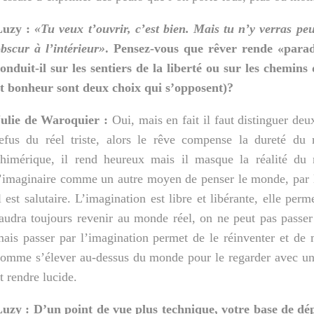
Luzy :
«Tu veux t’ouvrir, c’est bien. Mais tu n’y verras peut
bscur à l’intérieur»
. Pensez-vous que rêver rende «parad
onduit-il sur les sentiers de la liberté ou sur les chemins
t bonheur sont deux choix qui s’opposent)?
Julie de Waroquier :
Oui, mais en fait il faut distinguer deux
efus du réel triste, alors le rêve compense la dureté du r
himérique, il rend heureux mais il masque la réalité du 
’imaginaire comme un autre moyen de penser le monde, par l
l est
salutaire. L’imagination est libre et libérante, elle per
audra toujours revenir au monde réel, on ne peut pas passer s
ais passer par l’imagination permet de le réinventer et de
omme s’élever au-dessus du monde pour le regarder avec un a
t rendre lucide.
uzy : D’un point de vue plus technique, votre base de dép