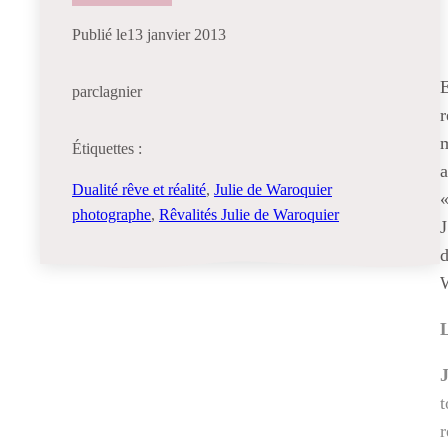
Publié le
13 janvier 2013
E
par
clagnier
r
m
Étiquettes :
a
Dualité rêve et réalité
, 
Julie de Waroquier
«
photographe
, 
Rêvalités Julie de Waroquier
J
d
W
L
t
r