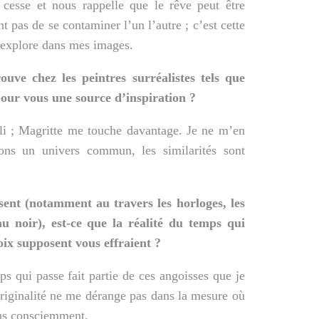
 cesse et nous rappelle que le rêve peut être
ent pas de se contaminer l’un l’autre ; c’est cette
j’explore dans mes images.
uve chez les peintres surréalistes tels que
pour vous une source d’inspiration ?
li ; Magritte me touche davantage. Je ne m’en
ns un univers commun, les similarités sont
ent (notamment au travers les horloges, les
eau noir), est-ce que la réalité du temps qui
hoix supposent vous effraient ?
s qui passe fait partie de ces angoisses que je
riginalité ne me dérange pas dans la mesure où
ins consciemment.