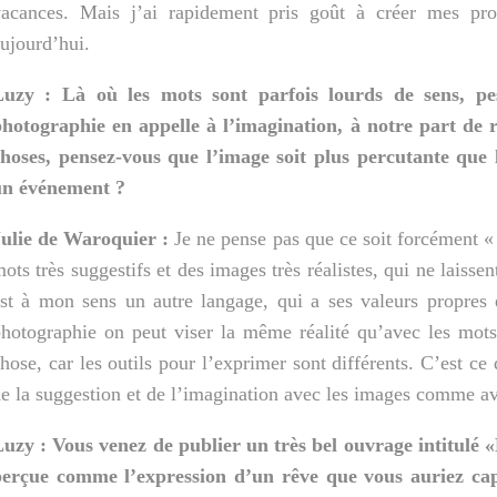
acances. Mais j’ai rapidement pris goût à créer mes prop
ujourd’hui.
Luzy : Là où les mots sont parfois lourds de sens, pes
hotographie en appelle à l’imagination, à notre part de 
hoses, pensez-vous que l’image soit plus percutante que 
un événement ?
ulie de Waroquier :
Je ne pense pas que ce soit forcément « p
ots très suggestifs et des images très réalistes, qui ne laiss
st à mon sens un autre langage, qui a ses valeurs propres 
hotographie on peut viser la même réalité qu’avec les mot
hose, car les outils pour l’exprimer sont différents. C’est ce 
e la
suggestion et de l’imagination avec les images comme av
uzy : Vous venez de publier un très bel ouvrage intitulé 
perçue comme l’expression d’un rêve que vous auriez cap