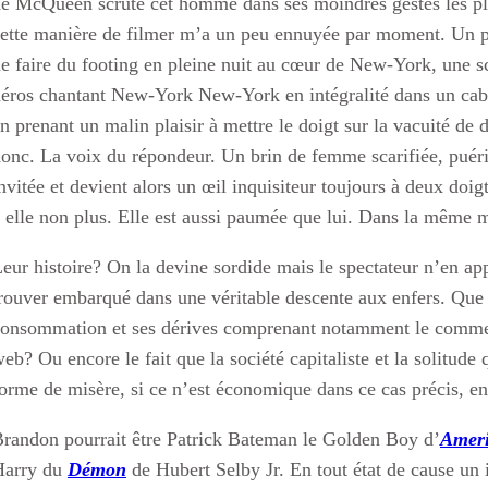
e McQueen scrute cet homme dans ses moindres gestes les plu
ette manière de filmer m’a un peu ennuyée par moment. Un p
e faire du footing en pleine nuit au cœur de New-York, une s
éros chantant New-York New-York en intégralité dans un cabare
n prenant un malin plaisir à mettre le doigt sur la vacuité d
onc. La voix du répondeur. Un brin de femme scarifiée, puérile
nvitée et devient alors un œil inquisiteur toujours à deux doig
 elle non plus. Elle est aussi paumée que lui. Dans la même m
eur histoire? On la devine sordide mais le spectateur n’en ap
rouver embarqué dans une véritable descente aux enfers. Que 
onsommation et ses dérives comprenant notamment le commerc
eb? Ou encore le fait que la société capitaliste et la solitude
orme de misère, si ce n’est économique dans ce cas précis, en
randon pourrait être Patrick Bateman le Golden Boy d’
Ameri
Harry du
Démon
de Hubert Selby Jr. En tout état de cause un 