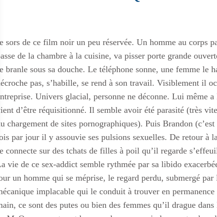
e sors de ce film noir un peu réservée. Un homme au corps par
asse de la chambre à la cuisine, va pisser porte grande ouverte
e branle sous sa douche. Le téléphone sonne, une femme le har
écroche pas, s’habille, se rend à son travail. Visiblement il 
ntreprise. Univers glacial, personne ne déconne. Lui même a 
ient d’être réquisitionné. Il semble avoir été parasité (très v
u chargement de sites pornographiques). Puis Brandon (c’est 
ois par jour il y assouvie ses pulsions sexuelles. De retour à 
e connecte sur des tchats de filles à poil qu’il regarde s’effe
a vie de ce sex-addict semble rythmée par sa libido exacerbée 
our un homme qui se méprise, le regard perdu, submergé par l
écanique implacable qui le conduit à trouver en permanence d
ain, ce sont des putes ou bien des femmes qu’il drague dans l