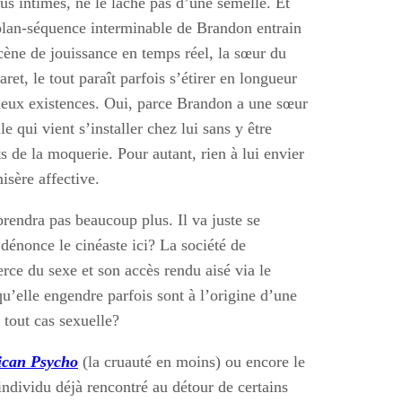
s intimes, ne le lâche pas d’une semelle. Et
lan-séquence interminable de Brandon entrain
cène de jouissance en temps réel, la sœur du
t, le tout paraît parfois s’étirer en longueur
e deux existences. Oui, parce Brandon a une sœur
 qui vient s’installer chez lui sans y être
ts de la moquerie. Pour autant, rien à lui envier
isère affective.
prendra pas beaucoup plus. Il va juste se
dénonce le cinéaste ici? La société de
e du sexe et son accès rendu aisé via le
 qu’elle engendre parfois sont à l’origine d’une
 tout cas sexuelle?
can Psycho
(la cruauté en moins) ou encore le
individu déjà rencontré au détour de certains