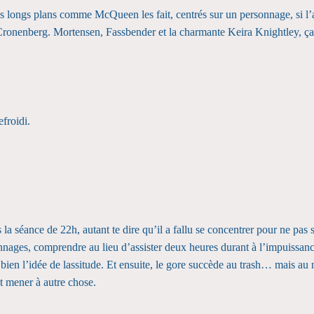
es longs plans comme McQueen les fait, centrés sur un personnage, si l’a
Cronenberg. Mortensen, Fassbender et la charmante Keira Knightley, ç
efroidi.
is la séance de 22h, autant te dire qu’il a fallu se concentrer pour ne p
sonnages, comprendre au lieu d’assister deux heures durant à l’impuissan
bien l’idée de lassitude. Et ensuite, le gore succède au trash… mais au
it mener à autre chose.