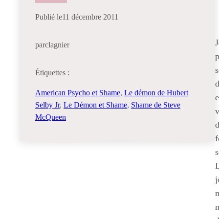
Publié le
11 décembre 2011
J
par
clagnier
p
s
Étiquettes :
d
American Psycho et Shame
, 
Le démon de Hubert
e
Selby Jr
, 
Le Démon et Shame
, 
Shame de Steve
v
McQueen
d
f
s
L
j
m
m