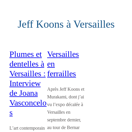
Aller
au
Jeff Koons à Versailles
contenu
Plumes et
Versailles
dentelles à
en
Versailles :
ferrailles
Interview
Après Jeff Koons et
de Joana
Murakami, dont j’ai
Vasconcelo
vu l’expo décalée à
s
Versailles en
septembre dernier,
au tour de Bernar
L’art contemporain