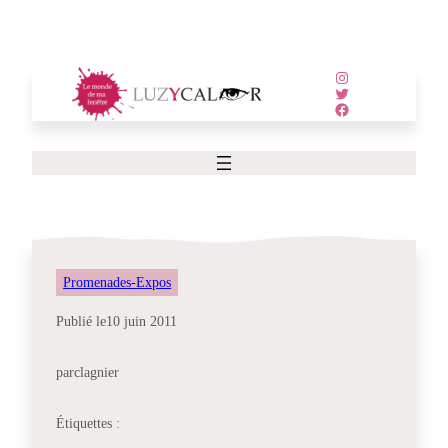
Aller
au
contenu
Instagram
Twitter
Facebook
Promenades-Expos
Publié le
10 juin 2011
par
clagnier
Étiquettes :