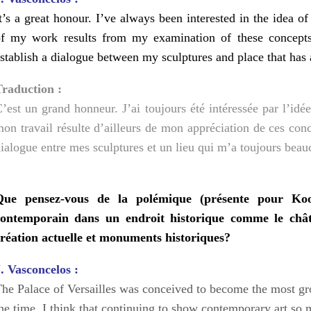
t’s a great honour. I’ve always been interested in the idea o
f my work results from my examination of these concepts. 
stablish a dialogue between my sculptures and place that has 
Traduction :
’est un grand honneur. J’ai toujours été intéressée par l’idé
on travail résulte d’ailleurs de mon appréciation de ces conc
ialogue entre mes sculptures et un lieu qui m’a toujours beau
Que pensez-vous de la polémique (présente pour Ko
contemporain dans un endroit historique comme le chât
réation actuelle et monuments historiques?
. Vasconcelos :
he Palace of Versailles was conceived to become the most gro
he time. I think that continuing to show contemporary art so m