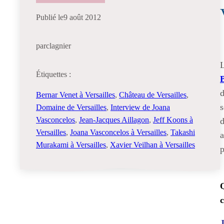
Publié le
9 août 2012
par
clagnier
L
Étiquettes :
d
Bernar Venet à Versailles
, 
Château de Versailles
, 
s
Domaine de Versailles
, 
Interview de Joana
Vasconcelos
, 
Jean-Jacques Aillagon
, 
Jeff Koons à
d
Versailles
, 
Joana Vasconcelos à Versailles
, 
Takashi
a
Murakami à Versailles
, 
Xavier Veilhan à Versailles
p
Q
J