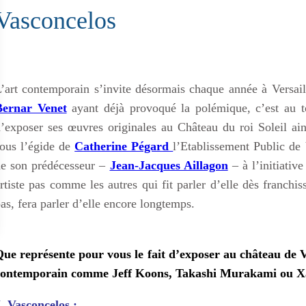
Vasconcelos
’art contemporain s’invite désormais chaque année à Versai
Bernar Venet
ayant déjà provoqué la polémique, c’est au to
’exposer ses œuvres originales au Château du roi Soleil ai
ous l’égide de
Catherine Pégard
l’Etablissement Public de 
e son prédécesseur –
Jean-Jacques Aillagon
– à l’initiativ
rtiste pas comme les autres qui fit parler d’elle dès franchis
as, fera parler d’elle encore longtemps.
ue représente pour vous le fait d’exposer au château de V
contemporain comme Jeff Koons, Takashi Murakami ou Xa
. Vasconcelos :