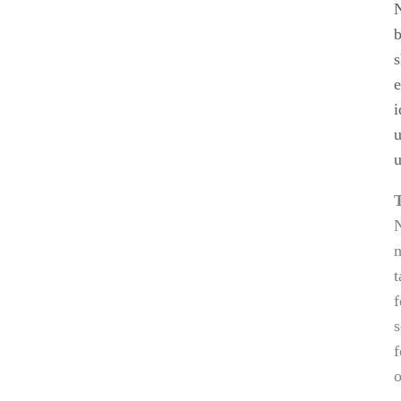
b
s
e
i
u
t
f
s
f
o