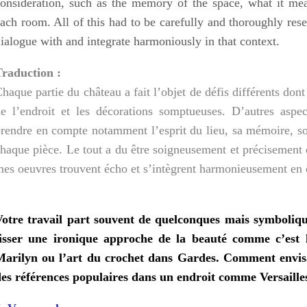
onsideration, such as the memory of the space, what it mean
ach room. All of this had to be carefully and thoroughly res
ialogue with and integrate harmoniously in that context.
Traduction :
haque partie du château a fait l’objet de défis différents dont
e l’endroit et les décorations somptueuses. D’autres aspec
rendre en compte notamment l’esprit du lieu, sa mémoire, son
haque pièce. Le tout a du être soigneusement et précisement é
es oeuvres trouvent écho et s’intègrent harmonieusement en c
Votre travail part souvent de quelconques mais symboliqu
tisser une ironique approche de la beauté comme c’est l
Marilyn ou l’art du crochet dans Gardes. Comment envisa
es références populaires dans un endroit comme Versaille