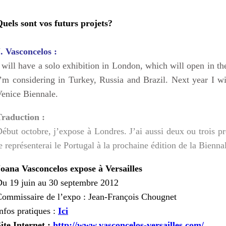
uels sont vos futurs projets?
. Vasconcelos :
 will have a solo exhibition in London, which will open in th
’m considering in Turkey, Russia and Brazil. Next year I wil
enice Biennale.
Traduction :
ébut octobre, j’expose à Londres. J’ai aussi deux ou trois pr
e représenterai le Portugal à la prochaine édition de la Bienna
oana Vasconcelos expose à Versailles
u 19 juin au 30 septembre 2012
ommissaire de l’expo : Jean-François Chougnet
nfos pratiques :
Ici
ite Internet :
http://www.vasconcelos-versailles.com/