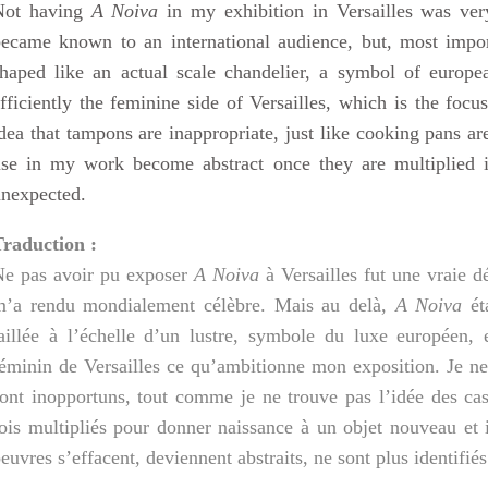
Not having
A Noiva
in my exhibition in Versailles was ver
ecame known to an international audience, but, most importan
haped like an actual scale chandelier, a symbol of europe
fficiently the feminine side of Versailles, which is the focus
dea that tampons are inappropriate, just like cooking pans are
use in my work become abstract once they are multiplied 
nexpected.
Traduction :
Ne pas avoir pu exposer
A Noiva
à Versailles fut une vraie d
m’a rendu mondialement célèbre. Mais au delà,
A Noiva
éta
aillée à l’échelle d’un lustre, symbole du luxe européen, 
éminin de Versailles ce qu’ambitionne mon exposition. Je ne
ont inopportuns, tout comme je ne trouve pas l’idée des cass
ois multipliés pour donner naissance à un objet nouveau et i
euvres s’effacent, deviennent abstraits, ne sont plus identifiés