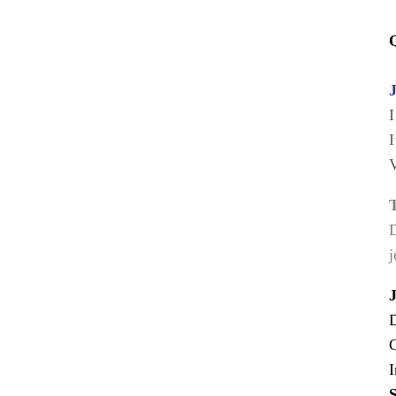
Q
J
I
I
V
D
j
J
D
C
I
S