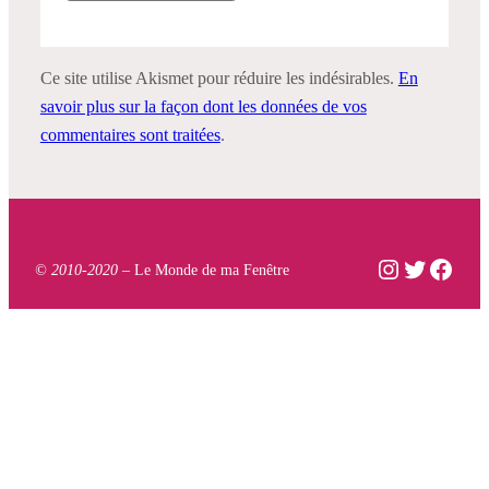
Ce site utilise Akismet pour réduire les indésirables.
En
savoir plus sur la façon dont les données de vos
commentaires sont traitées
.
Instagram
Twitter
Face
© 2010-2020 –
Le Monde de ma Fenêtre