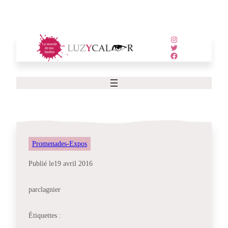
Aller
au
contenu
Instagram
Twitter
Facebook
Promenades-Expos
Publié le
19 avril 2016
par
clagnier
Étiquettes :