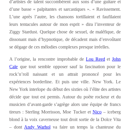
d’artistes de talent succombèrent aux sons d’une guitare et
d’une basse « palpitantes et sarcastiques ». « Ravissement.
L’une après l’autre, les chansons tortillaient et faufilaient
leurs tentacules autour de mon esprit » dira l’inventeur de
Ziggy Stardust. Quelque chose de sexuel, de maléfique, de
dissonant mais d’hypnotique, de décadent mais d’envoûtant
se dégage de ces mélodies complexes presque irréelles.
A l’origine, la rencontre improbable de
Lou Reed
et
John
Cale
que tout semble opposer sauf la fascination pour le
rock’n’roll naissant et un attrait prononcé pour les
expériences borderline. Et puis une ville. New York. Le
New York interlope du début des sixties où l’élite des artistes
décide que tout est permis. Autour du poète rockeur et du
musicien d’avant-garde s’agrège alors une équipe de francs
tireurs : Sterling Morrisson, Moe Tucker et
Nico
– iceberg
blond à la voix caverneuse tout droit sortie de la Dolce Vita
– dont
Andy Warhol
va faire un temps la chanteuse du