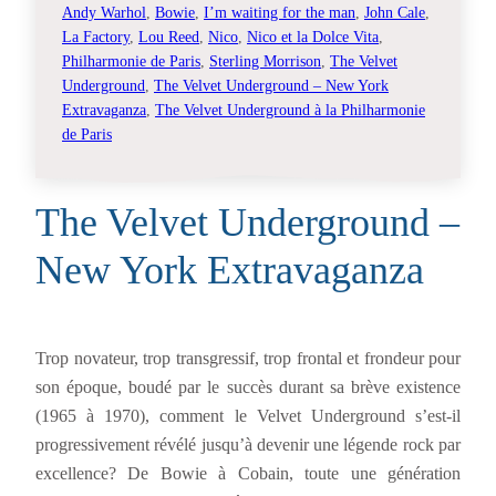
Andy Warhol
, 
Bowie
, 
I’m waiting for the man
, 
John Cale
, 
La Factory
, 
Lou Reed
, 
Nico
, 
Nico et la Dolce Vita
, 
Philharmonie de Paris
, 
Sterling Morrison
, 
The Velvet
Underground
, 
The Velvet Underground – New York
Extravaganza
, 
The Velvet Underground à la Philharmonie
de Paris
The Velvet Underground –
New York Extravaganza
Trop novateur, trop transgressif, trop frontal et frondeur pour
son époque, boudé par le succès durant sa brève existence
(1965 à 1970), comment le Velvet Underground s’est-il
progressivement révélé jusqu’à devenir une légende rock par
excellence? De Bowie à Cobain, toute une génération