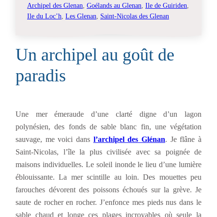
Archipel des Glenan
, 
Goélands au Glenan
, 
Ile de Guiriden
, 
Ile du Loc’h
, 
Les Glenan
, 
Saint-Nicolas des Glenan
Un archipel au goût de
paradis
Une mer émeraude d’une clarté digne d’un lagon
polynésien, des fonds de sable blanc fin, une végétation
sauvage, me voici dans
l’archipel des Glénan
. Je flâne à
Saint-Nicolas, l’île la plus civilisée avec sa poignée de
maisons individuelles. Le soleil inonde le lieu d’une lumière
éblouissante. La mer scintille au loin. Des mouettes peu
farouches dévorent des poissons échoués sur la grève. Je
saute de rocher en rocher. J’enfonce mes pieds nus dans le
sable chaud et longe ces plages incroyables où seule la