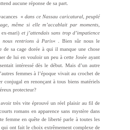
attend aucune réponse de sa part.
s vacances «
dans ce Nassau caricatural, peuplé
plage, même si elle m’accablait par moments,
 ex-mari)
et j’attendais sans trop d’impatience
 nous rentrions à Paris
« . Bien sûr nous le
re de sa cage dorée à qui il manque une chose
her de lui en vouloir un peu à cette Josée ayant
entait intéressé dès le début. Mais d’un autre
’autres femmes à l’époque vivait au crochet de
er conjugal en renonçant à tous biens matériels
éreux protecteur?
oir très vite éprouvé un réel plaisir au fil de
courts romans en apparence sans mystère dans
te femme en quête de liberté parle à toutes les
s qui ont fait le choix extrêmement complexe de