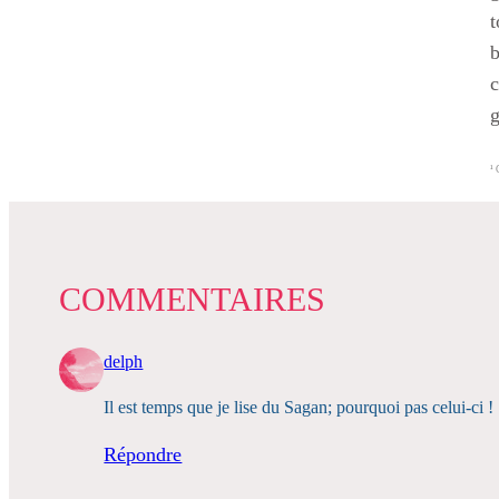
t
b
c
g
¹
C
COMMENTAIRES
delph
Il est temps que je lise du Sagan; pourquoi pas celui-ci !
Répondre