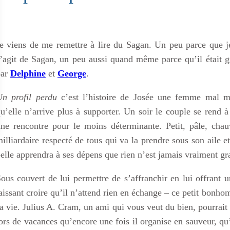
e viens de me remettre à lire du Sagan. Un peu parce que j
’agit de Sagan, un peu aussi quand même parce qu’il était 
par
Delphine
et
George
.
n profil perdu
c’est l’histoire de Josée une femme mal m
u’elle n’arrive plus à supporter. Un soir le couple se rend 
ne rencontre pour le moins déterminante. Petit, pâle, chau
illiardaire respecté de tous qui va la prendre sous son aile e
elle apprendra à ses dépens que rien n’est jamais vraiment gra
ous couvert de lui permettre de s’affranchir en lui offrant u
aissant croire qu’il n’attend rien en échange – ce petit bonh
a vie. Julius A. Cram, un ami qui vous veut du bien, pourrait ê
ors de vacances qu’encore une fois il organise en sauveur, q