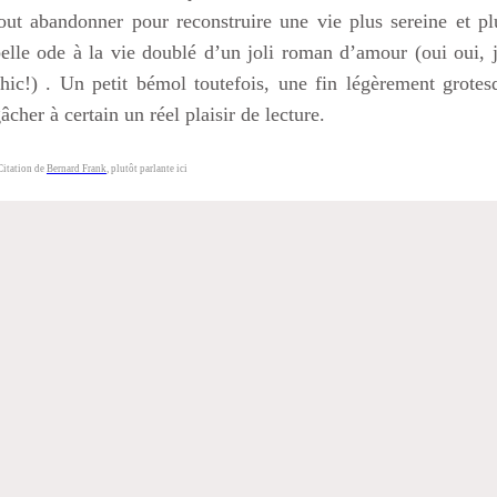
out abandonner pour reconstruire une vie plus sereine et p
elle ode à la vie doublé d’un joli roman d’amour (oui oui, j
hic!) . Un petit bémol toutefois, une fin légèrement grotes
âcher à certain un réel plaisir de lecture.
itation de
Bernard Frank
, plutôt parlante ici