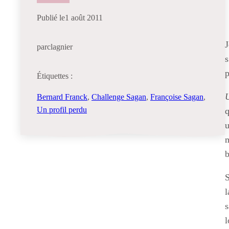
Publié le
1 août 2011
J
par
clagnier
s
Étiquettes :
U
Bernard Franck
, 
Challenge Sagan
, 
Françoise Sagan
, 
Un profil perdu
q
u
m
b
S
l
s
l