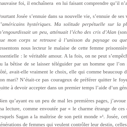
auvaise foi, il enchaînera en lui faisant comprendre qu’il n’
ourtant Josée s’ennuie dans sa nouvelle vie, s’ennuie de se
’américains hystériques. Ma solitude perpétuelle sur la 
’engourdissait un peu, atténuait l’écho des cris d’Alan
(son
que mon corps se retrouve à l’unisson du paysage ou que
essentons nous lecteur le malaise de cette femme prisonniè
ssentielle : le véritable amour. A la fois, on ne peut s’empêc
u la bêtise de se laisser téléguider par un homme que l’on s
ôté, avait-elle vraiment le choix, elle qui comme beaucoup d
on mari? N’était-ce pas courageux de préférer quitter le foy
uitte à devoir accepter dans un premier temps l’aide d’un gén
ien qu’ayant eu un peu de mal les premières pages, j’avoue av
a lecture, comme envoutée par « le charme étrange de ces 
esquels Sagan a la maîtrise de son petit monde »¹. Josée, cet
énérations de femmes qui veulent contrôler leur destin, celle