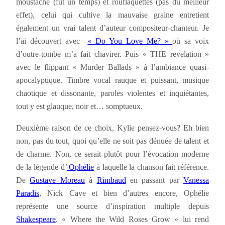
moustache (fut un temps) et rouflaquettes (pas du meilleur
effet), celui qui cultive la mauvaise graine entretient
également un vrai talent d’auteur compositeur-chanteur. Je
l’ai découvert avec
« Do You Love Me? »
où sa voix
d’outre-tombe m’a fait chavirer. Puis « THE revelation »
avec le flippant « Murder Ballads » à l’ambiance quasi-
apocalyptique. Timbre vocal rauque et puissant, musique
chaotique et dissonante, paroles violentes et inquiétantes,
tout y est glauque, noir et… somptueux.
Deuxième raison de ce choix, Kylie pensez-vous? Eh bien
non, pas du tout, quoi qu’elle ne soit pas dénuée de talent et
de charme. Non, ce serait plutôt pour l’évocation moderne
de la légende d’
Ophélie
à laquelle la chanson fait référence.
De
Gustave Moreau
à
Rimbaud
en passant par
Vanessa
Paradis
, Nick Cave et bien d’autres encore, Ophélie
représente une source d’inspiration multiple depuis
Shakespeare
. « Where the Wild Roses Grow » lui rend