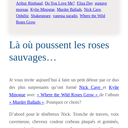
Arthur Rimbaud
, 
Do You Love Me?
, 
Eliza Day
, 
gustave
moreau
, 
Kylie Minogue
, 
Murder Ballads
, 
Nick Cave
, 
Ophélie
, 
Shakespeare
, 
vanessa paradis
, 
Where the Wild
Roses Grow
Là où poussent les roses
sauvages…
Je vous invite aujourd’hui à faire un petit détour par ce duo
des plus surprenants qu’ont formé
Nick Cave
et
Kylie
Minogue
avec
« Where the Wild Roses Grow »
de l’album
« Murder Ballads »
. Pourquoi ce choix?
D’abord pour le ténébreux Nick. Tronche de travers, voix
caverneuse, cheveux couleur corbeau plaqués et gominés,