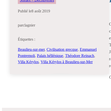
Sorties – Découvertes
Publié le
8 août 2019
C
par
clagnier
c
e
Étiquettes :
T
Beaulieu-sur-mer
, 
Civilisation grecque
, 
Emmanuel
J
Pontremoli
, 
Palais héllénique
, 
Théodore Reinach
, 
r
Villa Kérylos
, 
Villa Kérylos à Beaulieu-sur-Mer
r
C