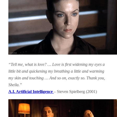
“Tell me, what is love? … Love is first widening my eyes a
little bit and quickening my breathing a little and warming
my skin and touching … And so on, exactly so. Thank you,
Sheila.”
A.I. Artificial Intelligence
– Steven Spielberg (2001)