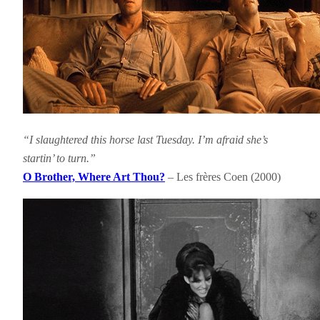
“I slaughtered this horse last Tuesday. I’m afraid she’s
startin’ to turn.”
O Brother, Where Art Thou?
– Les frères Coen (2000)