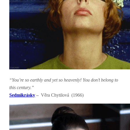
“You’re so earthly and yet so heavenly! You don’t belong to
this century.”
Sedmikrásky
–
Věra Chytilová (1966)