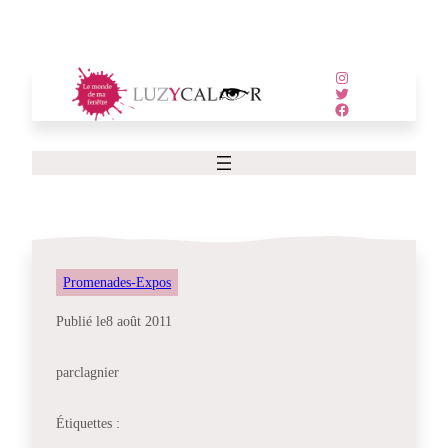
Aller
au
contenu
Instagram
Twitter
Facebook
Promenades-Expos
Publié le
8 août 2011
par
clagnier
Étiquettes :