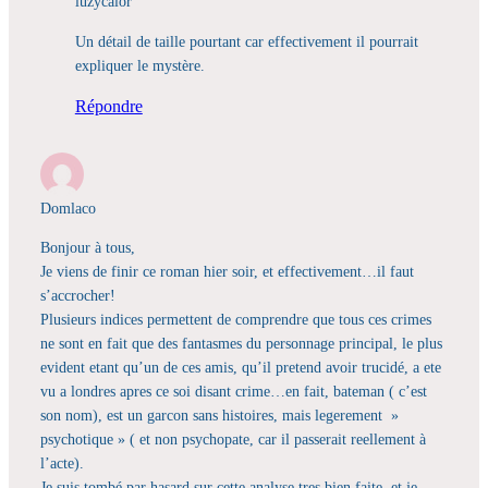
luzycalor
Un détail de taille pourtant car effectivement il pourrait
expliquer le mystère.
Répondre
Domlaco
Bonjour à tous,
Je viens de finir ce roman hier soir, et effectivement…il faut
s’accrocher!
Plusieurs indices permettent de comprendre que tous ces crimes
ne sont en fait que des fantasmes du personnage principal, le plus
evident etant qu’un de ces amis, qu’il pretend avoir trucidé, a ete
vu a londres apres ce soi disant crime…en fait, bateman ( c’est
son nom), est un garcon sans histoires, mais legerement »
psychotique » ( et non psychopate, car il passerait reellement à
l’acte).
Je suis tombé par hasard sur cette analyse tres bien faite, et je