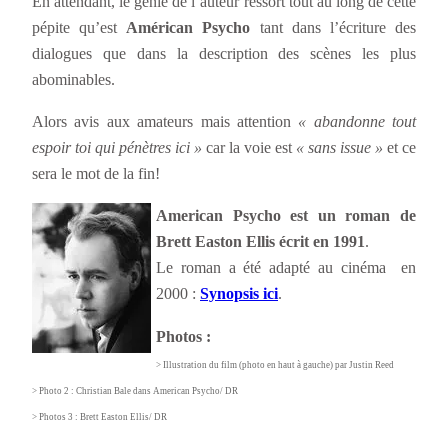
En attendant, le génie de l’auteur ressort tout au long de cette
pépite qu’est
Américan Psycho
tant dans l’écriture des
dialogues que dans la description des scènes les plus
abominables.
Alors avis aux amateurs mais attention
« abandonne tout
espoir toi qui pénètres ici »
car la voie est
« sans issue »
et ce
sera le mot de la fin!
American Psycho est un roman de
Brett Easton Ellis écrit en 1991
.
Le roman a été adapté au cinéma en
2000 :
Synopsis ici
.
Photos :
> Illustration du film (photo en haut à gauche) par Justin Reed
> Photo 2 : Christian Bale dans American Psycho/ DR
> Photos 3 : Brett Easton Ellis/ DR