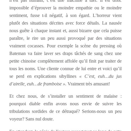
n’est pas humain, c’est une machine à tuer. Il est donc
impossible d’éprouver la moindre empathie ou le moindre
sentiment, fusse t-il négatif, à son égard. L’horreur vient
plutôt des situations décrites avec force détails. La nausée
nous guête à chaque instant et, aussi bizarre que cela puisse
paraître, le rire un peu aussi provoqué par des situations
vraiment cocasses. Pour exemple la scène du pressing où
Bateman va faire laver ses draps tâchés de sang chez une
petite chinoise complètement affolée qu’il finit par traiter de
tous les noms. Une cliente connue de lui entre et voici qu’il
se perd en explications sibyllines
« C’est, euh…du jus
d’airelle, euh…de framboise ».
Vraiment très amusant!
Et chez nous, de s’installer un sentiment de malaise :
pourquoi diable enfin avons nous envie de suivre les
tribulations sordides de ce détraqué? Serions-nous un peu
voyeur? Sans nul doute.